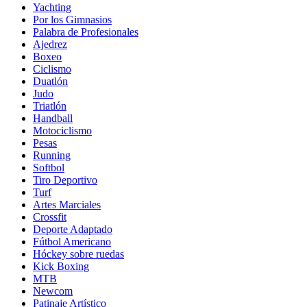
Yachting
Por los Gimnasios
Palabra de Profesionales
Ajedrez
Boxeo
Ciclismo
Duatlón
Judo
Triatlón
Handball
Motociclismo
Pesas
Running
Softbol
Tiro Deportivo
Turf
Artes Marciales
Crossfit
Deporte Adaptado
Fútbol Americano
Hóckey sobre ruedas
Kick Boxing
MTB
Newcom
Patinaje Artístico