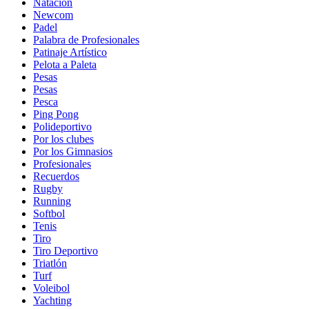
Natación
Newcom
Padel
Palabra de Profesionales
Patinaje Artístico
Pelota a Paleta
Pesas
Pesas
Pesca
Ping Pong
Polideportivo
Por los clubes
Por los Gimnasios
Profesionales
Recuerdos
Rugby
Running
Softbol
Tenis
Tiro
Tiro Deportivo
Triatlón
Turf
Voleibol
Yachting