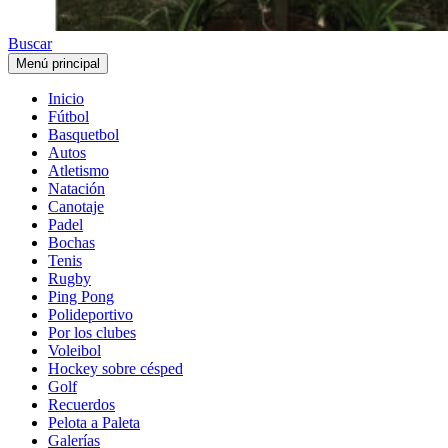
Buscar
Menú principal
Inicio
Fútbol
Basquetbol
Autos
Atletismo
Natación
Canotaje
Padel
Bochas
Tenis
Rugby
Ping Pong
Polideportivo
Por los clubes
Voleibol
Hockey sobre césped
Golf
Recuerdos
Pelota a Paleta
Galerías