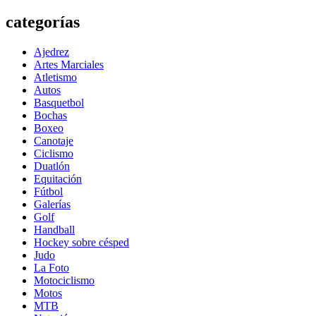
categorías
Ajedrez
Artes Marciales
Atletismo
Autos
Basquetbol
Bochas
Boxeo
Canotaje
Ciclismo
Duatlón
Equitación
Fútbol
Galerías
Golf
Handball
Hockey sobre césped
Judo
La Foto
Motociclismo
Motos
MTB