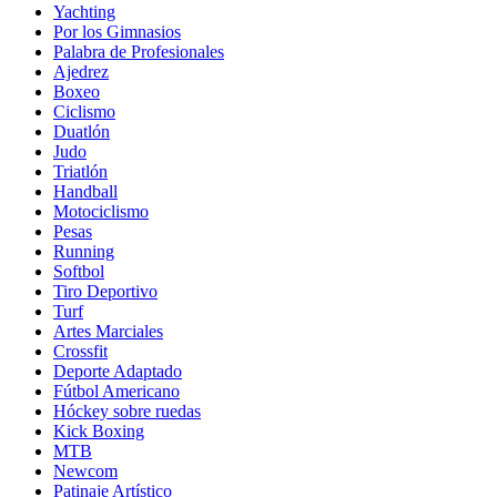
Yachting
Por los Gimnasios
Palabra de Profesionales
Ajedrez
Boxeo
Ciclismo
Duatlón
Judo
Triatlón
Handball
Motociclismo
Pesas
Running
Softbol
Tiro Deportivo
Turf
Artes Marciales
Crossfit
Deporte Adaptado
Fútbol Americano
Hóckey sobre ruedas
Kick Boxing
MTB
Newcom
Patinaje Artístico