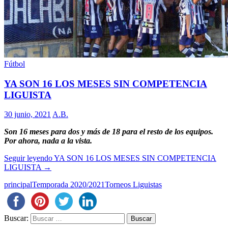
Fútbol
YA SON 16 LOS MESES SIN COMPETENCIA
LIGUISTA
30 junio, 2021
A.B.
Son 16 meses para dos y más de 18 para el resto de los equipos.
Por ahora, nada a la vista.
Seguir leyendo
YA SON 16 LOS MESES SIN COMPETENCIA
LIGUISTA
→
principal
Temporada 2020/2021
Torneos Liguistas
Buscar: