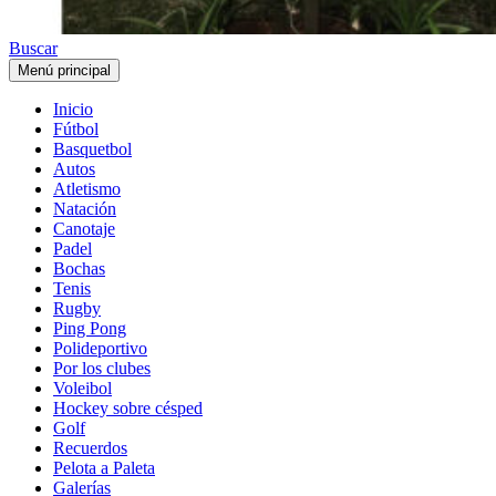
Buscar
Menú principal
Inicio
Fútbol
Basquetbol
Autos
Atletismo
Natación
Canotaje
Padel
Bochas
Tenis
Rugby
Ping Pong
Polideportivo
Por los clubes
Voleibol
Hockey sobre césped
Golf
Recuerdos
Pelota a Paleta
Galerías