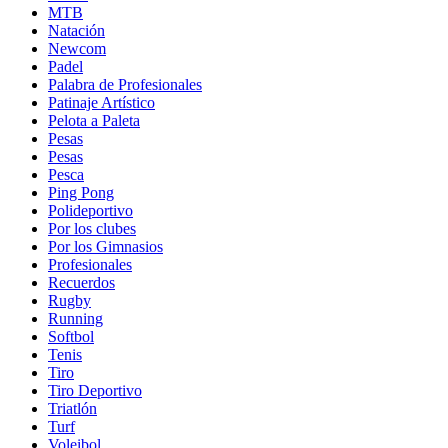
MTB
Natación
Newcom
Padel
Palabra de Profesionales
Patinaje Artístico
Pelota a Paleta
Pesas
Pesas
Pesca
Ping Pong
Polideportivo
Por los clubes
Por los Gimnasios
Profesionales
Recuerdos
Rugby
Running
Softbol
Tenis
Tiro
Tiro Deportivo
Triatlón
Turf
Voleibol