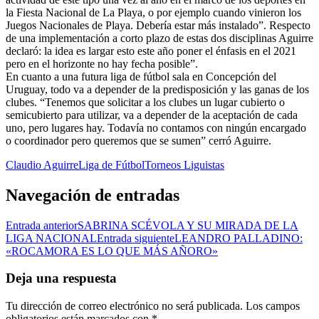
la Fiesta Nacional de La Playa, o por ejemplo cuando vinieron los
Juegos Nacionales de Playa. Debería estar más instalado”. Respecto
de una implementación a corto plazo de estas dos disciplinas Aguirre
declaró: la idea es largar esto este año poner el énfasis en el 2021
pero en el horizonte no hay fecha posible”.
En cuanto a una futura liga de fútbol sala en Concepción del
Uruguay, todo va a depender de la predisposición y las ganas de los
clubes. “Tenemos que solicitar a los clubes un lugar cubierto o
semicubierto para utilizar, va a depender de la aceptación de cada
uno, pero lugares hay. Todavía no contamos con ningún encargado
o coordinador pero queremos que se sumen” cerró Aguirre.
Claudio Aguirre
Liga de Fútbol
Torneos Liguistas
Navegación de entradas
Entrada anterior
SABRINA SCÉVOLA Y SU MIRADA DE LA
LIGA NACIONAL
Entrada siguiente
LEANDRO PALLADINO:
«ROCAMORA ES LO QUE MÁS AÑORO»
Deja una respuesta
Tu dirección de correo electrónico no será publicada.
Los campos
obligatorios están marcados con
*