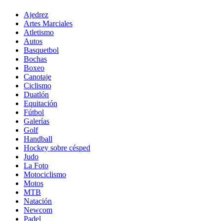
Ajedrez
Artes Marciales
Atletismo
Autos
Basquetbol
Bochas
Boxeo
Canotaje
Ciclismo
Duatlón
Equitación
Fútbol
Galerías
Golf
Handball
Hockey sobre césped
Judo
La Foto
Motociclismo
Motos
MTB
Natación
Newcom
Padel