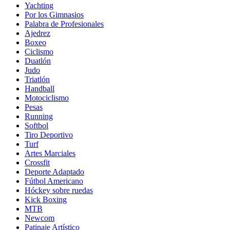
Yachting
Por los Gimnasios
Palabra de Profesionales
Ajedrez
Boxeo
Ciclismo
Duatlón
Judo
Triatlón
Handball
Motociclismo
Pesas
Running
Softbol
Tiro Deportivo
Turf
Artes Marciales
Crossfit
Deporte Adaptado
Fútbol Americano
Hóckey sobre ruedas
Kick Boxing
MTB
Newcom
Patinaje Artístico