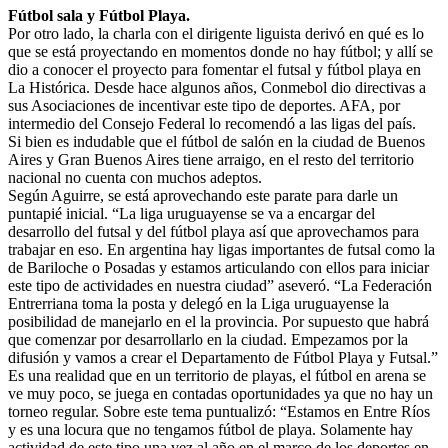
Fútbol sala y Fútbol Playa.
Por otro lado, la charla con el dirigente liguista derivó en qué es lo
que se está proyectando en momentos donde no hay fútbol; y allí se
dio a conocer el proyecto para fomentar el futsal y fútbol playa en
La Histórica. Desde hace algunos años, Conmebol dio directivas a
sus Asociaciones de incentivar este tipo de deportes. AFA, por
intermedio del Consejo Federal lo recomendó a las ligas del país.
Si bien es indudable que el fútbol de salón en la ciudad de Buenos
Aires y Gran Buenos Aires tiene arraigo, en el resto del territorio
nacional no cuenta con muchos adeptos.
Según Aguirre, se está aprovechando este parate para darle un
puntapié inicial. “La liga uruguayense se va a encargar del
desarrollo del futsal y del fútbol playa así que aprovechamos para
trabajar en eso. En argentina hay ligas importantes de futsal como la
de Bariloche o Posadas y estamos articulando con ellos para iniciar
este tipo de actividades en nuestra ciudad” aseveró. “La Federación
Entrerriana toma la posta y delegó en la Liga uruguayense la
posibilidad de manejarlo en el la provincia. Por supuesto que habrá
que comenzar por desarrollarlo en la ciudad. Empezamos por la
difusión y vamos a crear el Departamento de Fútbol Playa y Futsal.”
Es una realidad que en un territorio de playas, el fútbol en arena se
ve muy poco, se juega en contadas oportunidades ya que no hay un
torneo regular. Sobre este tema puntualizó: “Estamos en Entre Ríos
y es una locura que no tengamos fútbol de playa. Solamente hay
actividad de este tipo una vez al año en el marco de los deportes en