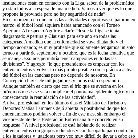
instituciones están en contacto con la Liga, saben de la problemática
y están todos a la espera de una medida. Vamos a ver qué es lo que
propone la provincia pero no hay seguridad de nada”.
En el momento en que todas las actividades deportivas se pararon en
marzo, el fútbol local siquiera había arrancado con el Torneo
Apertura. Al respecto Aguirre aclaró: ”desde la Liga se tenía
diagramado Apertura y Clausura para este año en todas las
categorías. A medida que la enfermedad se vaya dilatando y el
tiempo acortando; es muy probable que solamente tengamos un solo
torneo a partir de septiembre u octubre, que es la fecha tentativa que
se maneja. Eso nos permitiría tener campeones en todas las
divisiones”. Y agregó: “lo que pretendemos es empezar con los
entrenamientos y volver lo más pronto posible con la práctica activa
del fútbol en las canchas pero no depende de nosotros. En
Concepción hay siete mil jugadores y todos están esperando.
Aunque también es cierto que con el frío que se avecina en los
próximos meses se va a complicar el panorama epidemiológico y en
consecuencia la reanudación de las actividades”.
A nivel profesional, en los últimos días el Ministro de Turismo y
Deportes Matías Lammens dejó abierta la posibilidad de que los
entrenamientos podrían volver a fin de este mes, sin embargo el
vicepresidente de la Federación Entrerriana fue concreto en su
respuesta:” A nivel profesional se está hablando de realizar
entrenamientos con grupos reducidos y con hisopado para controlar
a los jugadores y jugadoras pero veo muy difícil de llevar a cabo eso