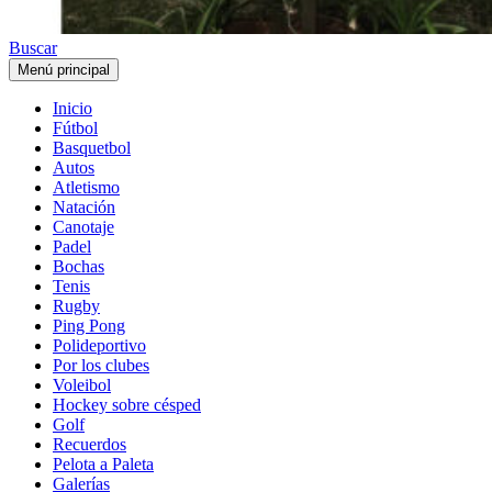
Buscar
Menú principal
Inicio
Fútbol
Basquetbol
Autos
Atletismo
Natación
Canotaje
Padel
Bochas
Tenis
Rugby
Ping Pong
Polideportivo
Por los clubes
Voleibol
Hockey sobre césped
Golf
Recuerdos
Pelota a Paleta
Galerías