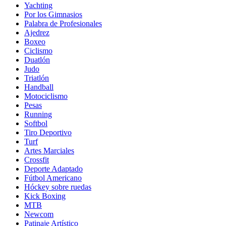
Yachting
Por los Gimnasios
Palabra de Profesionales
Ajedrez
Boxeo
Ciclismo
Duatlón
Judo
Triatlón
Handball
Motociclismo
Pesas
Running
Softbol
Tiro Deportivo
Turf
Artes Marciales
Crossfit
Deporte Adaptado
Fútbol Americano
Hóckey sobre ruedas
Kick Boxing
MTB
Newcom
Patinaje Artístico