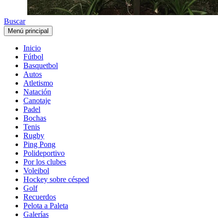
Buscar
Menú principal
Inicio
Fútbol
Basquetbol
Autos
Atletismo
Natación
Canotaje
Padel
Bochas
Tenis
Rugby
Ping Pong
Polideportivo
Por los clubes
Voleibol
Hockey sobre césped
Golf
Recuerdos
Pelota a Paleta
Galerías