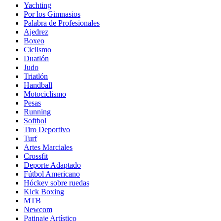
Yachting
Por los Gimnasios
Palabra de Profesionales
Ajedrez
Boxeo
Ciclismo
Duatlón
Judo
Triatlón
Handball
Motociclismo
Pesas
Running
Softbol
Tiro Deportivo
Turf
Artes Marciales
Crossfit
Deporte Adaptado
Fútbol Americano
Hóckey sobre ruedas
Kick Boxing
MTB
Newcom
Patinaje Artístico