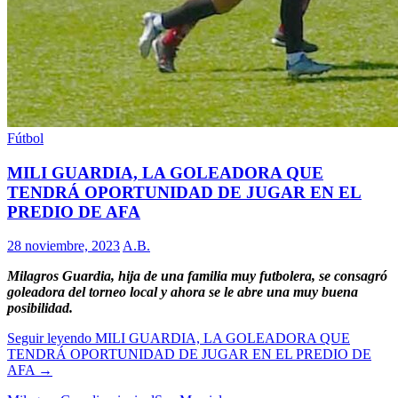
Fútbol
MILI GUARDIA, LA GOLEADORA QUE
TENDRÁ OPORTUNIDAD DE JUGAR EN EL
PREDIO DE AFA
28 noviembre, 2023
A.B.
Milagros Guardia, hija de una familia muy futbolera, se consagró
goleadora del torneo local y ahora se le abre una muy buena
posibilidad.
Seguir leyendo
MILI GUARDIA, LA GOLEADORA QUE
TENDRÁ OPORTUNIDAD DE JUGAR EN EL PREDIO DE
AFA
→