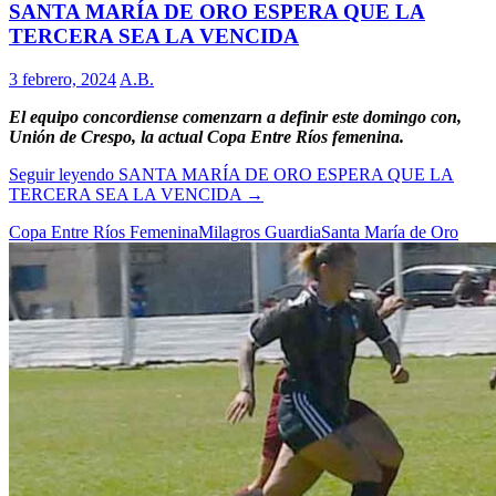
SANTA MARÍA DE ORO ESPERA QUE LA
TERCERA SEA LA VENCIDA
3 febrero, 2024
A.B.
El equipo concordiense comenzarn a definir este domingo con,
Unión de Crespo, la actual Copa Entre Ríos femenina.
Seguir leyendo
SANTA MARÍA DE ORO ESPERA QUE LA
TERCERA SEA LA VENCIDA
→
Copa Entre Ríos Femenina
Milagros Guardia
Santa María de Oro