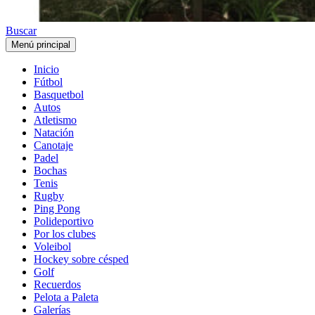
Buscar
Menú principal
Inicio
Fútbol
Basquetbol
Autos
Atletismo
Natación
Canotaje
Padel
Bochas
Tenis
Rugby
Ping Pong
Polideportivo
Por los clubes
Voleibol
Hockey sobre césped
Golf
Recuerdos
Pelota a Paleta
Galerías