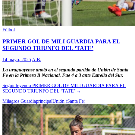
Fútbol
PRIMER GOL DE MILI GUARDIA PARA EL
SEGUNDO TRIUNFO DEL ‘TATE’
14 mayo, 2025
A.B.
La uruguayense anotó en el segundo partido de Unión de Santa
Fe en la Primera B Nacional. Fue 4 a 3 ante Estrella del Sur.
Seguir leyendo
PRIMER GOL DE MILI GUARDIA PARA EL
SEGUNDO TRIUNFO DEL ‘TATE’
→
Milagros Guardia
principal
Unión (Santa Fe)