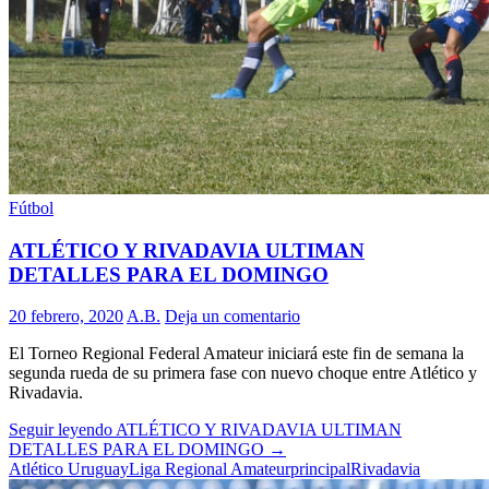
Fútbol
ATLÉTICO Y RIVADAVIA ULTIMAN
DETALLES PARA EL DOMINGO
20 febrero, 2020
A.B.
Deja un comentario
El Torneo Regional Federal Amateur iniciará este fin de semana la
segunda rueda de su primera fase con nuevo choque entre Atlético y
Rivadavia.
Seguir leyendo
ATLÉTICO Y RIVADAVIA ULTIMAN
DETALLES PARA EL DOMINGO
→
Atlético Uruguay
Liga Regional Amateur
principal
Rivadavia