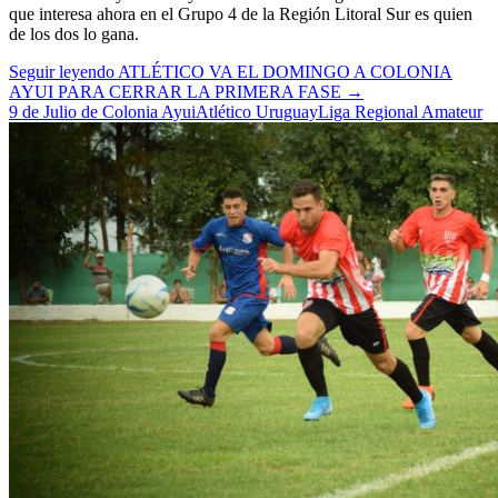
que interesa ahora en el Grupo 4 de la Región Litoral Sur es quien
de los dos lo gana.
Seguir leyendo
ATLÉTICO VA EL DOMINGO A COLONIA
AYUI PARA CERRAR LA PRIMERA FASE
→
9 de Julio de Colonia Ayui
Atlético Uruguay
Liga Regional Amateur