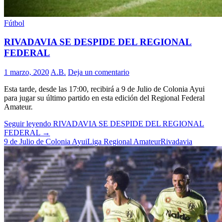
Fútbol
RIVADAVIA SE DESPIDE DEL REGIONAL
FEDERAL
1 marzo, 2020
A.B.
Deja un comentario
Esta tarde, desde las 17:00, recibirá a 9 de Julio de Colonia Ayui
para jugar su último partido en esta edición del Regional Federal
Amateur.
Seguir leyendo
RIVADAVIA SE DESPIDE DEL REGIONAL
FEDERAL
→
9 de Julio de Colonia Ayui
Liga Regional Amateur
Rivadavia