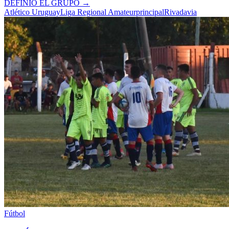
DEFINIÓ EL GRUPO
→
Atlético Uruguay
Liga Regional Amateur
principal
Rivadavia
Fútbol