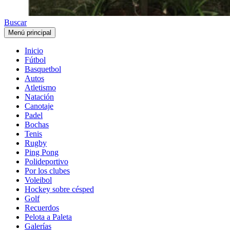
Buscar
Menú principal
Inicio
Fútbol
Basquetbol
Autos
Atletismo
Natación
Canotaje
Padel
Bochas
Tenis
Rugby
Ping Pong
Polideportivo
Por los clubes
Voleibol
Hockey sobre césped
Golf
Recuerdos
Pelota a Paleta
Galerías