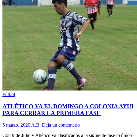
Fútbol
ATLÉTICO VA EL DOMINGO A COLONIA AYUI
PARA CERRAR LA PRIMERA FASE
5 marzo, 2020
A.B.
Deja un comentario
Con 9 de Julio y Atlético ya clasificados a la siguiente fase lo único