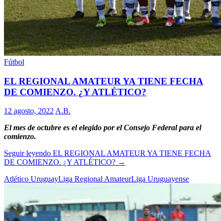
Fútbol
EL REGIONAL AMATEUR YA TIENE FECHA
DE COMIENZO. ¿Y ATLÉTICO?
12 agosto, 2022
A.B.
El mes de octubre es el elegido por el Consejo Federal para el
comienzo.
Seguir leyendo
EL REGIONAL AMATEUR YA TIENE FECHA
DE COMIENZO. ¿Y ATLÉTICO?
→
Atlético Uruguay
Liga Regional Amateur
Liga Uruguayense