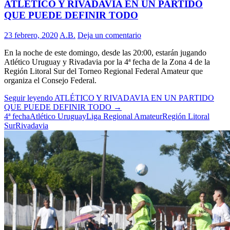
ATLÉTICO Y RIVADAVIA EN UN PARTIDO
QUE PUEDE DEFINIR TODO
23 febrero, 2020
A.B.
Deja un comentario
En la noche de este domingo, desde las 20:00, estarán jugando
Atlético Uruguay y Rivadavia por la 4ª fecha de la Zona 4 de la
Región Litoral Sur del Torneo Regional Federal Amateur que
organiza el Consejo Federal.
Seguir leyendo
ATLÉTICO Y RIVADAVIA EN UN PARTIDO
QUE PUEDE DEFINIR TODO
→
4ª fecha
Atlético Uruguay
Liga Regional Amateur
Región Litoral
Sur
Rivadavia