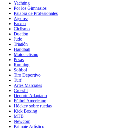
Yachting
Por los Gimnasios
Palabra de Profesionales
Ajedrez
Boxeo
Ciclismo
Duatlón
Judo
Triatlón
Handball
Motociclismo
Pesas
Running
Softbol
Tiro Deportivo
Turf
Artes Marciales
Crossfit
Deporte Adaptado
Fútbol Americano
Hóckey sobre ruedas
Kick Boxing
MTB
Newcom
Patinaje Artístico