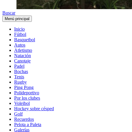
Buscar
Menú principal
Inicio
Fútbol
Basquetbol
Autos
Atletismo
Natación
Canotaje
Padel
Bochas
Tenis
Rugby
Ping Pong
Polideportivo
Por los clubes
Voleibol
Hockey sobre césped
Golf
Recuerdos
Pelota a Paleta
Galerías