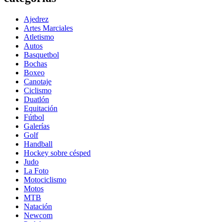
Ajedrez
Artes Marciales
Atletismo
Autos
Basquetbol
Bochas
Boxeo
Canotaje
Ciclismo
Duatlón
Equitación
Fútbol
Galerías
Golf
Handball
Hockey sobre césped
Judo
La Foto
Motociclismo
Motos
MTB
Natación
Newcom