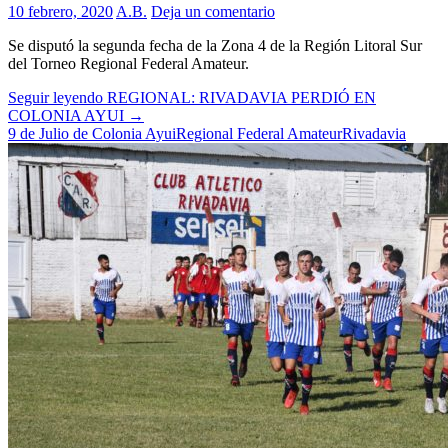
10 febrero, 2020
A.B.
Deja un comentario
Se disputó la segunda fecha de la Zona 4 de la Región Litoral Sur
del Torneo Regional Federal Amateur.
Seguir leyendo
REGIONAL: RIVADAVIA PERDIÓ EN
COLONIA AYUI
→
9 de Julio de Colonia Ayui
Regional Federal Amateur
Rivadavia