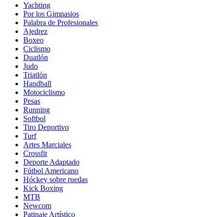
Yachting
Por los Gimnasios
Palabra de Profesionales
Ajedrez
Boxeo
Ciclismo
Duatlón
Judo
Triatlón
Handball
Motociclismo
Pesas
Running
Softbol
Tiro Deportivo
Turf
Artes Marciales
Crossfit
Deporte Adaptado
Fútbol Americano
Hóckey sobre ruedas
Kick Boxing
MTB
Newcom
Patinaje Artístico