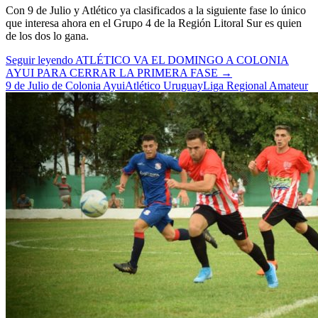
Con 9 de Julio y Atlético ya clasificados a la siguiente fase lo único
que interesa ahora en el Grupo 4 de la Región Litoral Sur es quien
de los dos lo gana.
Seguir leyendo
ATLÉTICO VA EL DOMINGO A COLONIA
AYUI PARA CERRAR LA PRIMERA FASE
→
9 de Julio de Colonia Ayui
Atlético Uruguay
Liga Regional Amateur