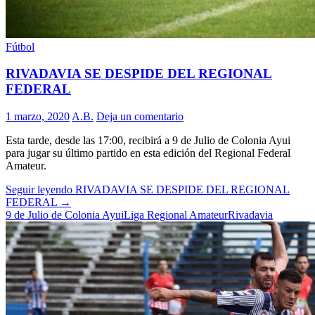
Fútbol
RIVADAVIA SE DESPIDE DEL REGIONAL
FEDERAL
1 marzo, 2020
A.B.
Deja un comentario
Esta tarde, desde las 17:00, recibirá a 9 de Julio de Colonia Ayui
para jugar su último partido en esta edición del Regional Federal
Amateur.
Seguir leyendo
RIVADAVIA SE DESPIDE DEL REGIONAL
FEDERAL
→
9 de Julio de Colonia Ayui
Liga Regional Amateur
Rivadavia