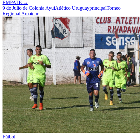
EMPATE
→
9 de Julio de Colonia Ayui
Atlético Uruguay
principal
Torneo
Regional Amateur
Fútbol