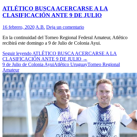
ATLÉTICO BUSCA ACERCARSE A LA
CLASIFICACIÓN ANTE 9 DE JULIO
16 febrero, 2020
A.B.
Deja un comentario
En la continuidad del Torneo Regional Federal Amateur, Atlético
recibirá este domingo a 9 de Julio de Colonia Ayui.
Seguir leyendo
ATLÉTICO BUSCA ACERCARSE A LA
CLASIFICACIÓN ANTE 9 DE JULIO
→
9 de Julio de Colonia Ayui
Atlético Uruguay
Torneo Regional
Amateur