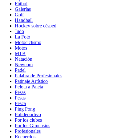
Fútbol
Galerías
Golf
Handball
Hockey sobre césped
Judo
La Foto
Motociclismo
Motos
MTB
Natación
Newcom
Padel
Palabra de Profesionales
Patinaje Artístico
Pelota a Paleta
Pesas
Pesas
Pesca
Ping Pong
Polideportivo
Por los clubes
Por los Gimnasios
Profesionales
Recuerdos