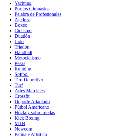
Yachting
Por los Gimnasios
Palabra de Profesionales
Ajedrez
Boxeo
Ciclismo
Duatlón
Judo
Triatlón
Handball
Motociclismo
Pesas
Running
Softbol
Tiro Deportivo
Turf
Artes Marciales
Crossfit
Deporte Adaptado
Fútbol Americano
Hóckey sobre ruedas
Kick Boxing
MTB
Newcom
Patinaje Artístico