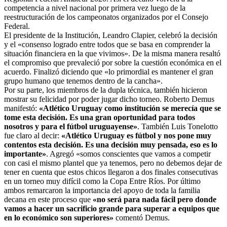
competencia a nivel nacional por primera vez luego de la
reestructuración de los campeonatos organizados por el Consejo
Federal.
El presidente de la Institución, Leandro Clapier, celebró la decisión
y el «consenso logrado entre todos que se basa en comprender la
situación financiera en la que vivimos». De la misma manera resaltó
el compromiso que prevaleció por sobre la cuestión económica en el
acuerdo. Finalizó diciendo que «lo primordial es mantener el gran
grupo humano que tenemos dentro de la cancha».
Por su parte, los miembros de la dupla técnica, también hicieron
mostrar su felicidad por poder jugar dicho torneo. Roberto Demus
manifestó:
«Atlético Uruguay como institución se merecía que se
tome esta decisión. Es una gran oportunidad para todos
nosotros y para el fútbol uruguayense»
. También Luis Tonelotto
fue claro al decir:
«Atlético Uruguay es fútbol y nos pone muy
contentos esta decisión. Es una decisión muy pensada, eso es lo
importante»
. Agregó «somos conscientes que vamos a competir
con casi el mismo plantel que ya tenemos, pero no debemos dejar de
tener en cuenta que estos chicos llegaron a dos finales consecutivas
en un torneo muy difícil como la Copa Entre Ríos. Por último
ambos remarcaron la importancia del apoyo de toda la familia
decana en este proceso que
«no será para nada fácil pero donde
vamos a hacer un sacrificio grande para superar a equipos que
en lo económico son superiores»
comentó Demus.