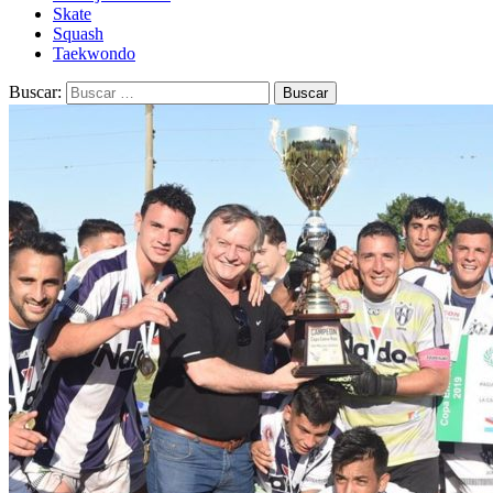
Skate
Squash
Taekwondo
Buscar: