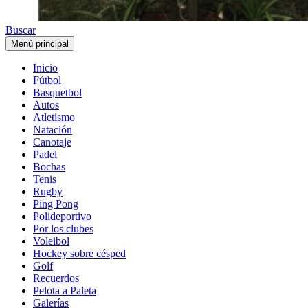
Buscar
Menú principal
Inicio
Fútbol
Basquetbol
Autos
Atletismo
Natación
Canotaje
Padel
Bochas
Tenis
Rugby
Ping Pong
Polideportivo
Por los clubes
Voleibol
Hockey sobre césped
Golf
Recuerdos
Pelota a Paleta
Galerías