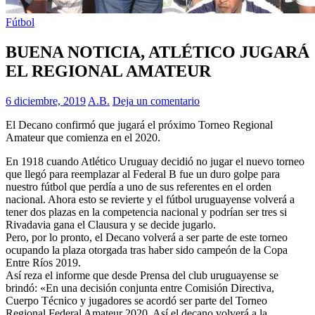
Fútbol
BUENA NOTICIA, ATLÉTICO JUGARÁ
EL REGIONAL AMATEUR
6 diciembre, 2019
A.B.
Deja un comentario
El Decano confirmó que jugará el próximo Torneo Regional
Amateur que comienza en el 2020.
En 1918 cuando Atlético Uruguay decidió no jugar el nuevo torneo
que llegó para reemplazar al Federal B fue un duro golpe para
nuestro fútbol que perdía a uno de sus referentes en el orden
nacional. Ahora esto se revierte y el fútbol uruguayense volverá a
tener dos plazas en la competencia nacional y podrían ser tres si
Rivadavia gana el Clausura y se decide jugarlo.
Pero, por lo pronto, el Decano volverá a ser parte de este torneo
ocupando la plaza otorgada tras haber sido campeón de la Copa
Entre Ríos 2019.
Así reza el informe que desde Prensa del club uruguayense se
brindó: «En una decisión conjunta entre Comisión Directiva,
Cuerpo Técnico y jugadores se acordó ser parte del Torneo
Regional Federal Amateur 2020. Así el decano volverá a la