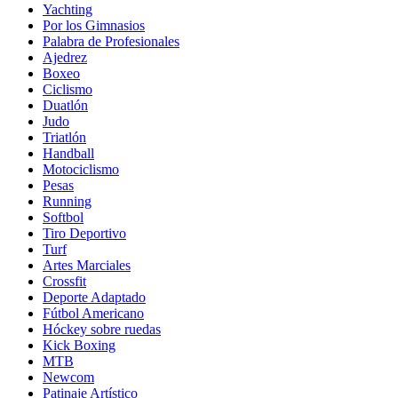
Yachting
Por los Gimnasios
Palabra de Profesionales
Ajedrez
Boxeo
Ciclismo
Duatlón
Judo
Triatlón
Handball
Motociclismo
Pesas
Running
Softbol
Tiro Deportivo
Turf
Artes Marciales
Crossfit
Deporte Adaptado
Fútbol Americano
Hóckey sobre ruedas
Kick Boxing
MTB
Newcom
Patinaje Artístico