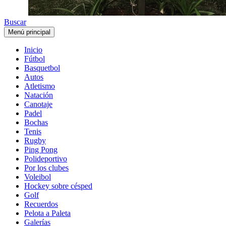
Buscar
Menú principal
Inicio
Fútbol
Basquetbol
Autos
Atletismo
Natación
Canotaje
Padel
Bochas
Tenis
Rugby
Ping Pong
Polideportivo
Por los clubes
Voleibol
Hockey sobre césped
Golf
Recuerdos
Pelota a Paleta
Galerías