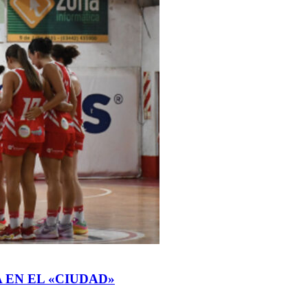
 EN EL «CIUDAD»