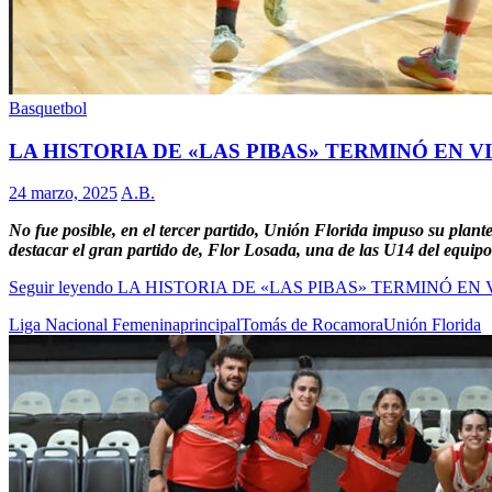
Basquetbol
LA HISTORIA DE «LAS PIBAS» TERMINÓ EN 
24 marzo, 2025
A.B.
No fue posible, en el tercer partido, Unión Florida impuso su plant
destacar el gran partido de, Flor Losada, una de las U14 del equip
Seguir leyendo
LA HISTORIA DE «LAS PIBAS» TERMINÓ EN
Liga Nacional Femenina
principal
Tomás de Rocamora
Unión Florida