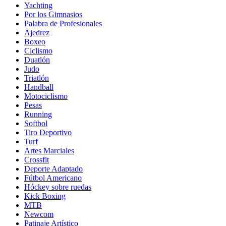
Yachting
Por los Gimnasios
Palabra de Profesionales
Ajedrez
Boxeo
Ciclismo
Duatlón
Judo
Triatlón
Handball
Motociclismo
Pesas
Running
Softbol
Tiro Deportivo
Turf
Artes Marciales
Crossfit
Deporte Adaptado
Fútbol Americano
Hóckey sobre ruedas
Kick Boxing
MTB
Newcom
Patinaje Artístico