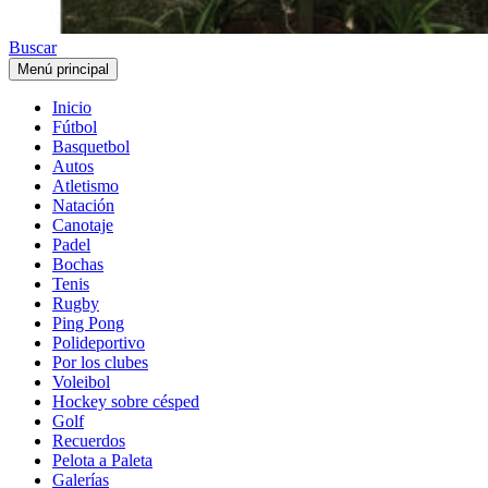
Buscar
Menú principal
Inicio
Fútbol
Basquetbol
Autos
Atletismo
Natación
Canotaje
Padel
Bochas
Tenis
Rugby
Ping Pong
Polideportivo
Por los clubes
Voleibol
Hockey sobre césped
Golf
Recuerdos
Pelota a Paleta
Galerías