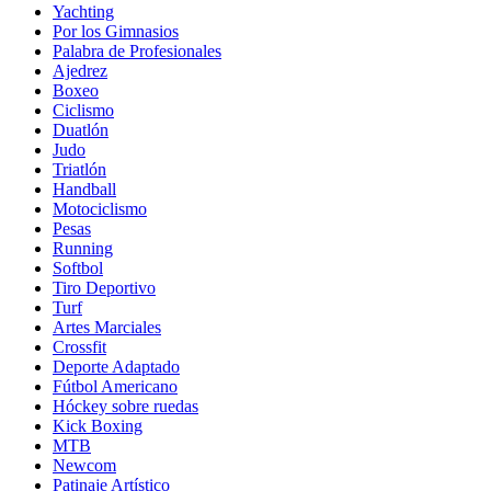
Yachting
Por los Gimnasios
Palabra de Profesionales
Ajedrez
Boxeo
Ciclismo
Duatlón
Judo
Triatlón
Handball
Motociclismo
Pesas
Running
Softbol
Tiro Deportivo
Turf
Artes Marciales
Crossfit
Deporte Adaptado
Fútbol Americano
Hóckey sobre ruedas
Kick Boxing
MTB
Newcom
Patinaje Artístico