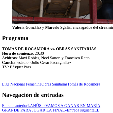
Valeria González y Marcelo Sgalia, encargados del streami
Programa
TOMÁS DE ROCAMORA vs. OBRAS SANITARIAS
Hora de comienzo
: 20:30
Árbitros
: Maxi Robles, Noel Sartori y Francisco Ratto
Cancha
: estadio «Julio César Paccagnella»
TV
: Básquet Pass
Liga Nacional Femenina
Obras Sanitarias
Tomás de Rocamora
Navegación de entradas
Entrada anterior
LANÚS: «VAMOS A GANAR EN MARÍA
GRANDE PARA JUGAR LA FINAL»
Entrada siguiente
EL