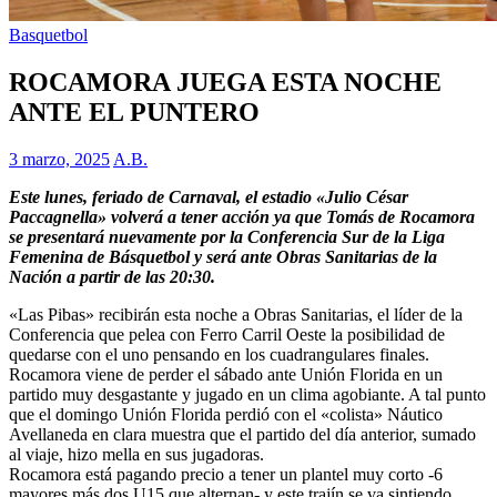
Basquetbol
ROCAMORA JUEGA ESTA NOCHE
ANTE EL PUNTERO
3 marzo, 2025
A.B.
Este lunes, feriado de Carnaval, el estadio «Julio César
Paccagnella» volverá a tener acción ya que Tomás de Rocamora
se presentará nuevamente por la Conferencia Sur de la Liga
Femenina de Básquetbol y será ante Obras Sanitarias de la
Nación a partir de las 20:30.
«Las Pibas» recibirán esta noche a Obras Sanitarias, el líder de la
Conferencia que pelea con Ferro Carril Oeste la posibilidad de
quedarse con el uno pensando en los cuadrangulares finales.
Rocamora viene de perder el sábado ante Unión Florida en un
partido muy desgastante y jugado en un clima agobiante. A tal punto
que el domingo Unión Florida perdió con el «colista» Náutico
Avellaneda en clara muestra que el partido del día anterior, sumado
al viaje, hizo mella en sus jugadoras.
Rocamora está pagando precio a tener un plantel muy corto -6
mayores más dos U15 que alternan- y este trajín se va sintiendo.