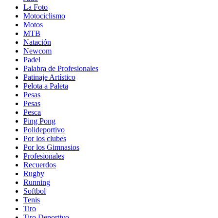
La Foto
Motociclismo
Motos
MTB
Natación
Newcom
Padel
Palabra de Profesionales
Patinaje Artístico
Pelota a Paleta
Pesas
Pesas
Pesca
Ping Pong
Polideportivo
Por los clubes
Por los Gimnasios
Profesionales
Recuerdos
Rugby
Running
Softbol
Tenis
Tiro
Tiro Deportivo