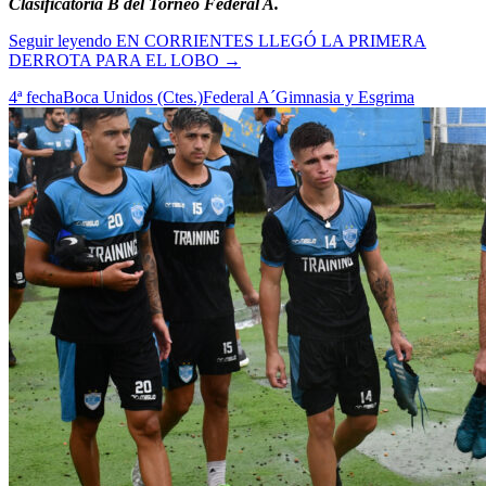
Clasificatoria B del Torneo Federal A.
Seguir leyendo
EN CORRIENTES LLEGÓ LA PRIMERA
DERROTA PARA EL LOBO
→
4ª fecha
Boca Unidos (Ctes.)
Federal A
´Gimnasia y Esgrima