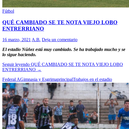
Fútbol
QUÉ CAMBIADO SE TE NOTA VIEJO LOBO
ENTRERRIANO
16 marzo, 2021
A.B.
Deja un comentario
El estadio Núñez está muy cambiado. Se ha trabajado mucho y se
lo sigue haciendo.
Seguir leyendo
QUÉ CAMBIADO SE TE NOTA VIEJO LOBO
ENTRERRIANO
→
Federal A
Gimnasia y Esgrima
principal
Trabajos en el estadio