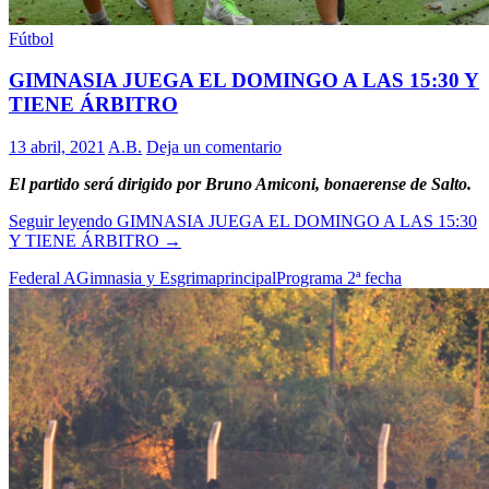
Fútbol
GIMNASIA JUEGA EL DOMINGO A LAS 15:30 Y
TIENE ÁRBITRO
13 abril, 2021
A.B.
Deja un comentario
El partido será dirigido por Bruno Amiconi, bonaerense de Salto.
Seguir leyendo
GIMNASIA JUEGA EL DOMINGO A LAS 15:30
Y TIENE ÁRBITRO
→
Federal A
Gimnasia y Esgrima
principal
Programa 2ª fecha