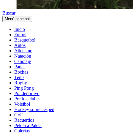
Buscar
Menú principal
Inicio
Fútbol
Basquetbol
Autos
Atletismo
Natación
Canotaje
Padel
Bochas
Tenis
Rugby
Ping Pong
Polideportivo
Por los clubes
Voleibol
Hockey sobre césped
Golf
Recuerdos
Pelota a Paleta
Galerías