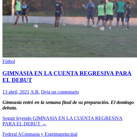
Fútbol
GIMNASIA EN LA CUENTA REGRESIVA PARA
EL DEBUT
13 abril, 2021
A.B.
Deja un comentario
Gimnasia entró en la semana final de su preparación. El domingo
debuta.
Seguir leyendo
GIMNASIA EN LA CUENTA REGRESIVA
PARA EL DEBUT
→
Federal A
Gimnasia y Esgrima
principal