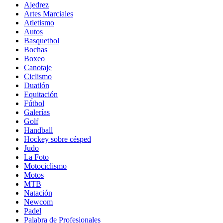
Ajedrez
Artes Marciales
Atletismo
Autos
Basquetbol
Bochas
Boxeo
Canotaje
Ciclismo
Duatlón
Equitación
Fútbol
Galerías
Golf
Handball
Hockey sobre césped
Judo
La Foto
Motociclismo
Motos
MTB
Natación
Newcom
Padel
Palabra de Profesionales