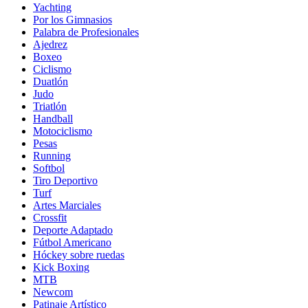
Yachting
Por los Gimnasios
Palabra de Profesionales
Ajedrez
Boxeo
Ciclismo
Duatlón
Judo
Triatlón
Handball
Motociclismo
Pesas
Running
Softbol
Tiro Deportivo
Turf
Artes Marciales
Crossfit
Deporte Adaptado
Fútbol Americano
Hóckey sobre ruedas
Kick Boxing
MTB
Newcom
Patinaje Artístico