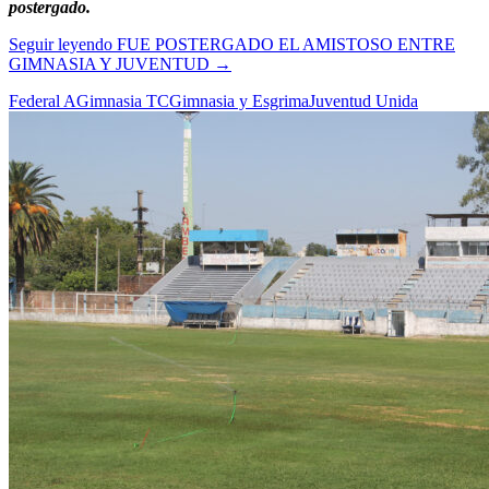
postergado.
Seguir leyendo
FUE POSTERGADO EL AMISTOSO ENTRE
GIMNASIA Y JUVENTUD
→
Federal A
Gimnasia TC
Gimnasia y Esgrima
Juventud Unida