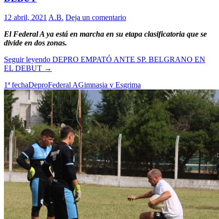
12 abril, 2021
A.B.
Deja un comentario
El Federal A ya está en marcha en su etapa clasificatoria que se
divide en dos zonas.
Seguir leyendo
DEPRO EMPATÓ ANTE SP. BELGRANO EN
EL DEBUT
→
1ª fecha
Depro
Federal A
Gimnasia y Esgrima