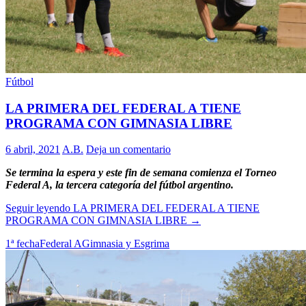
Fútbol
LA PRIMERA DEL FEDERAL A TIENE
PROGRAMA CON GIMNASIA LIBRE
6 abril, 2021
A.B.
Deja un comentario
Se termina la espera y este fin de semana comienza el Torneo
Federal A, la tercera categoría del fútbol argentino.
Seguir leyendo
LA PRIMERA DEL FEDERAL A TIENE
PROGRAMA CON GIMNASIA LIBRE
→
1ª fecha
Federal A
Gimnasia y Esgrima