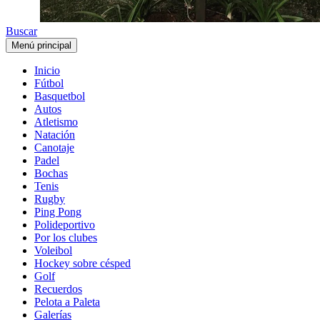
Buscar
Menú principal
Inicio
Fútbol
Basquetbol
Autos
Atletismo
Natación
Canotaje
Padel
Bochas
Tenis
Rugby
Ping Pong
Polideportivo
Por los clubes
Voleibol
Hockey sobre césped
Golf
Recuerdos
Pelota a Paleta
Galerías