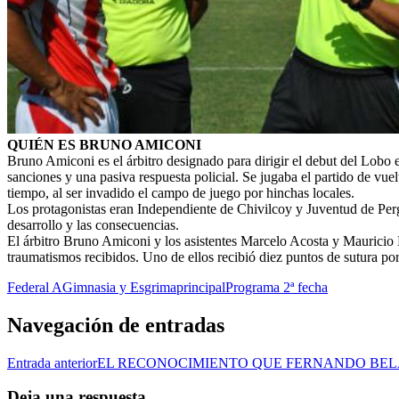
QUIÉN ES BRUNO AMICONI
Bruno Amiconi es el árbitro designado para dirigir el debut del Lobo e
sanciones y una pasiva respuesta policial. Se jugaba el partido de vue
tiempo, al ser invadido el campo de juego por hinchas locales.
Los protagonistas eran Independiente de Chivilcoy y Juventud de Perg
desarrollo y las consecuencias.
El árbitro Bruno Amiconi y los asistentes Marcelo Acosta y Mauricio L
traumatismos recibidos. Uno de ellos recibió diez puntos de sutura por
Federal A
Gimnasia y Esgrima
principal
Programa 2ª fecha
Navegación de entradas
Entrada anterior
EL RECONOCIMIENTO QUE FERNANDO BEL
Deja una respuesta