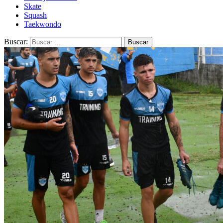
Skate
Squash
Taekwondo
Buscar: