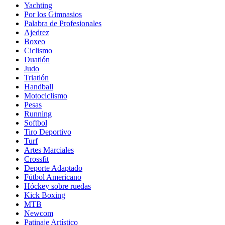
Yachting
Por los Gimnasios
Palabra de Profesionales
Ajedrez
Boxeo
Ciclismo
Duatlón
Judo
Triatlón
Handball
Motociclismo
Pesas
Running
Softbol
Tiro Deportivo
Turf
Artes Marciales
Crossfit
Deporte Adaptado
Fútbol Americano
Hóckey sobre ruedas
Kick Boxing
MTB
Newcom
Patinaje Artístico