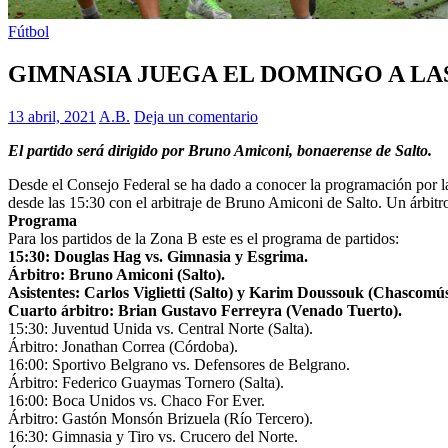
Fútbol
GIMNASIA JUEGA EL DOMINGO A LAS 
13 abril, 2021
A.B.
Deja un comentario
El partido será dirigido por Bruno Amiconi, bonaerense de Salto.
Desde el Consejo Federal se ha dado a conocer la programación por l
desde las 15:30 con el arbitraje de Bruno Amiconi de Salto. Un árbitro
Programa
Para los partidos de la Zona B este es el programa de partidos:
15:30: Douglas Hag vs. Gimnasia y Esgrima.
Árbitro: Bruno Amiconi (Salto).
Asistentes: Carlos Viglietti (Salto) y Karim Doussouk (Chascomús
Cuarto árbitro: Brian Gustavo Ferreyra (Venado Tuerto).
15:30: Juventud Unida vs. Central Norte (Salta).
Árbitro: Jonathan Correa (Córdoba).
16:00: Sportivo Belgrano vs. Defensores de Belgrano.
Árbitro: Federico Guaymas Tornero (Salta).
16:00: Boca Unidos vs. Chaco For Ever.
Árbitro: Gastón Monsón Brizuela (Río Tercero).
16:30: Gimnasia y Tiro vs. Crucero del Norte.