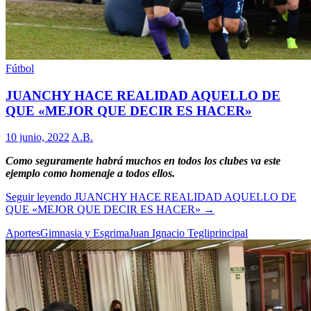
Fútbol
JUANCHY HACE REALIDAD AQUELLO DE
QUE «MEJOR QUE DECIR ES HACER»
10 junio, 2022
A.B.
Como seguramente habrá muchos en todos los clubes va este
ejemplo como homenaje a todos ellos.
Seguir leyendo
JUANCHY HACE REALIDAD AQUELLO DE
QUE «MEJOR QUE DECIR ES HACER»
→
Aportes
Gimnasia y Esgrima
Juan Ignacio Tegli
principal