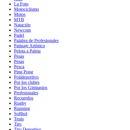
La Foto
Motociclismo
Motos
MTB
Natación
Newcom
Padel
Palabra de Profesionales
Patinaje Artístico
Pelota a Paleta
Pesas
Pesas
Pesca
Ping Pong
Polideportivo
Por los clubes
Por los Gimnasios
Profesionales
Recuerdos
Rugby
Running
Softbol
Tenis
Tiro
Tiro Deportivo