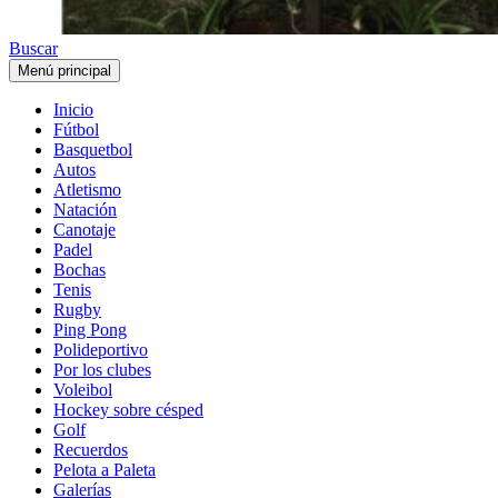
Buscar
Menú principal
Inicio
Fútbol
Basquetbol
Autos
Atletismo
Natación
Canotaje
Padel
Bochas
Tenis
Rugby
Ping Pong
Polideportivo
Por los clubes
Voleibol
Hockey sobre césped
Golf
Recuerdos
Pelota a Paleta
Galerías