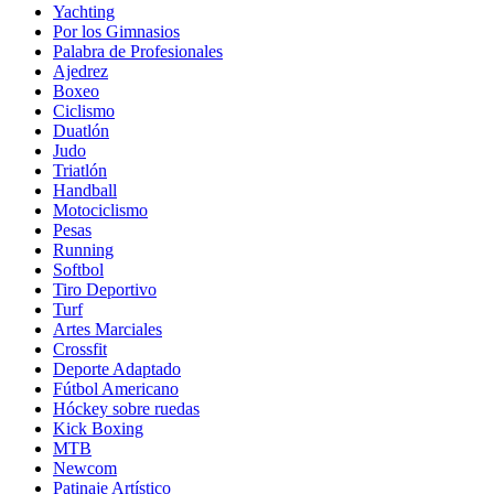
Yachting
Por los Gimnasios
Palabra de Profesionales
Ajedrez
Boxeo
Ciclismo
Duatlón
Judo
Triatlón
Handball
Motociclismo
Pesas
Running
Softbol
Tiro Deportivo
Turf
Artes Marciales
Crossfit
Deporte Adaptado
Fútbol Americano
Hóckey sobre ruedas
Kick Boxing
MTB
Newcom
Patinaje Artístico