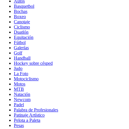
Autos
Basquetbol
Bochas
Boxeo
Canotaje
Ciclismo
Duatlón
Equitación
Fútbol
Galerías
Golf
Handball
Hockey sobre césped
Judo
La Foto
Motociclismo
Motos
MTB
Natación
Newcom
Padel
Palabra de Profesionales
Patinaje Artístico
Pelota a Paleta
Pesas