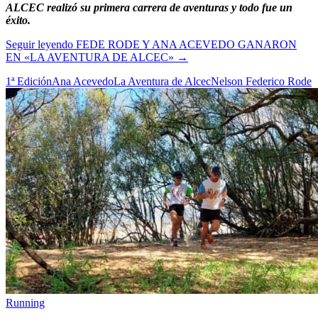
ALCEC realizó su primera carrera de aventuras y todo fue un
éxito.
Seguir leyendo
FEDE RODE Y ANA ACEVEDO GANARON
EN «LA AVENTURA DE ALCEC»
→
1ª Edición
Ana Acevedo
La Aventura de Alcec
Nelson Federico Rode
Running