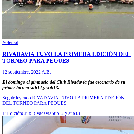
Voleibol
RIVADAVIA TUVO LA PRIMERA EDICIÓN DEL
TORNEO PARA PEQUES
12 septiembre, 2022
A.B.
El domingo el gimnasio del Club Rivadavia fue escenario de su
primer torneo sub12 y sub13.
Seguir leyendo
RIVADAVIA TUVO LA PRIMERA EDICIÓN
DEL TORNEO PARA PEQUES
→
1ª Edición
Club Rivadavia
Sub12 y sub13