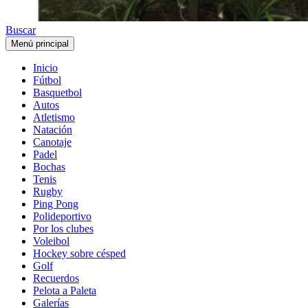
Buscar
Menú principal
Inicio
Fútbol
Basquetbol
Autos
Atletismo
Natación
Canotaje
Padel
Bochas
Tenis
Rugby
Ping Pong
Polideportivo
Por los clubes
Voleibol
Hockey sobre césped
Golf
Recuerdos
Pelota a Paleta
Galerías