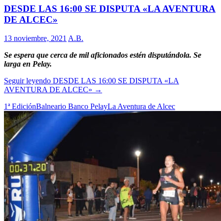
DESDE LAS 16:00 SE DISPUTA «LA AVENTURA
DE ALCEC»
13 noviembre, 2021
A.B.
Se espera que cerca de mil aficionados estén disputándola. Se
larga en Pelay.
Seguir leyendo
DESDE LAS 16:00 SE DISPUTA «LA
AVENTURA DE ALCEC»
→
1ª Edición
Balneario Banco Pelay
La Aventura de Alcec