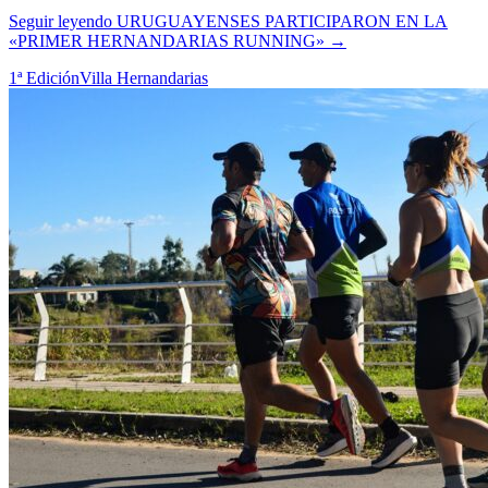
Seguir leyendo
URUGUAYENSES PARTICIPARON EN LA
«PRIMER HERNANDARIAS RUNNING»
→
1ª Edición
Villa Hernandarias