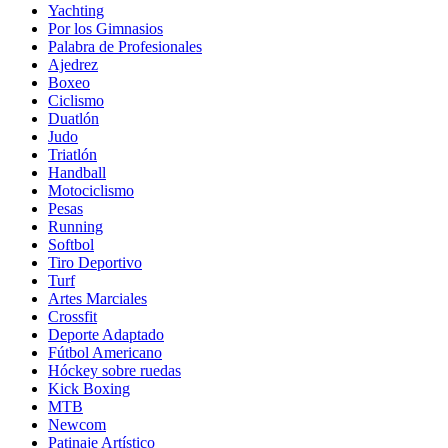
Yachting
Por los Gimnasios
Palabra de Profesionales
Ajedrez
Boxeo
Ciclismo
Duatlón
Judo
Triatlón
Handball
Motociclismo
Pesas
Running
Softbol
Tiro Deportivo
Turf
Artes Marciales
Crossfit
Deporte Adaptado
Fútbol Americano
Hóckey sobre ruedas
Kick Boxing
MTB
Newcom
Patinaje Artístico