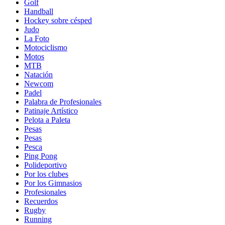
Golf
Handball
Hockey sobre césped
Judo
La Foto
Motociclismo
Motos
MTB
Natación
Newcom
Padel
Palabra de Profesionales
Patinaje Artístico
Pelota a Paleta
Pesas
Pesas
Pesca
Ping Pong
Polideportivo
Por los clubes
Por los Gimnasios
Profesionales
Recuerdos
Rugby
Running