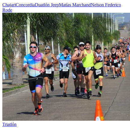
Chajari
Concordia
Duatlón Jeep
Matías Marchand
Nelson Federico
Rode
Triatlón