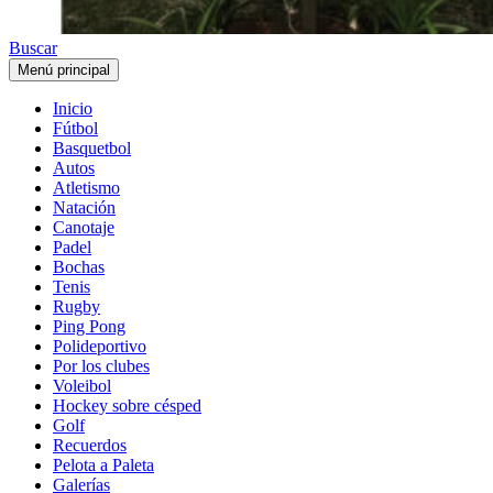
Buscar
Menú principal
Inicio
Fútbol
Basquetbol
Autos
Atletismo
Natación
Canotaje
Padel
Bochas
Tenis
Rugby
Ping Pong
Polideportivo
Por los clubes
Voleibol
Hockey sobre césped
Golf
Recuerdos
Pelota a Paleta
Galerías