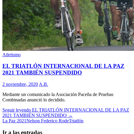
Atletismo
EL TRIATLÓN INTERNACIONAL DE LA PAZ
2021 TAMBIÉN SUSPENDIDO
2 noviembre, 2020
A.B.
Mediante un comunicado la Asociación Paceña de Pruebas
Combinadas anunció lo decidido.
Seguir leyendo
EL TRIATLÓN INTERNACIONAL DE LA PAZ
2021 TAMBIÉN SUSPENDIDO
→
La Paz 2021
Nelson Federico Rode
Triatlón
Ir a las entradas