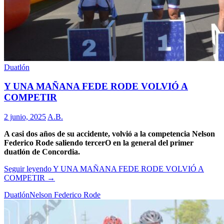
Duatlón
Y UNA MAÑANA FEDE RODE VOLVIÓ A
COMPETIR
2 junio, 2025
A.B.
A casi dos años de su accidente, volvió a la competencia Nelson
Federico Rode saliendo tercerO en la general del primer
duatlón de Concordia.
Seguir leyendo
Y UNA MAÑANA FEDE RODE VOLVIÓ A
COMPETIR
→
Duatlón
Nelson Federico Rode