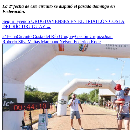
La 2ª fecha de este circuito se disputó el pasado domingo en
Federación.
Seguir leyendo
URUGUAYENSES EN EL TRIATLÓN COSTA
DEL RÍO URUGUAY
→
2ª fecha
Circuito Costa del Río Uruguay
Gastón Urquiza
Juan
Roberto Silva
Matías Marchand
Nelson Federico Rode