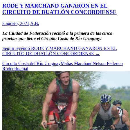
RODE Y MARCHAND GANARON EN EL
CIRCUITO DE DUATLÓN CONCORDIENSE
8 agosto, 2021
A.B.
La Ciudad de Federación recibió a la primera de las cinco
pruebas que tiene el Circuito Costa de Río Uruguay.
Seguir leyendo
RODE Y MARCHAND GANARON EN EL
CIRCUITO DE DUATLÓN CONCORDIENSE
→
Circuito Costa del Río Uruguay
Matías Marchand
Nelson Federico
Rode
principal