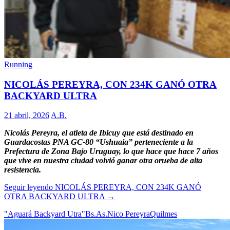
Running
NICOLÁS PEREYRA, CON 234K GANÓ OTRA
BACKYARD ULTRA
21 abril, 2026
A.B.
Nicolás Pereyra, el atleta de Ibicuy que está destinado en
Guardacostas PNA GC-80 “Ushuaia” perteneciente a la
Prefectura de Zona Bajo Uruguay, lo que hace que hace 7 años
que vive en nuestra ciudad volvió ganar otra orueba de alta
resistencia.
Seguir leyendo
NICOLÁS PEREYRA, CON 234K GANÓ
OTRA BACKYARD ULTRA
→
"Aguará Backyard Utra"
Bs.As.
Nico Pereyra
Quilmes