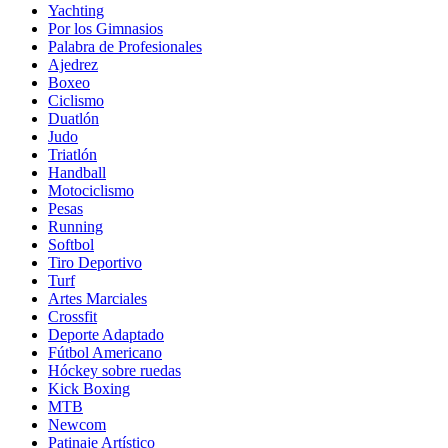
Yachting
Por los Gimnasios
Palabra de Profesionales
Ajedrez
Boxeo
Ciclismo
Duatlón
Judo
Triatlón
Handball
Motociclismo
Pesas
Running
Softbol
Tiro Deportivo
Turf
Artes Marciales
Crossfit
Deporte Adaptado
Fútbol Americano
Hóckey sobre ruedas
Kick Boxing
MTB
Newcom
Patinaje Artístico