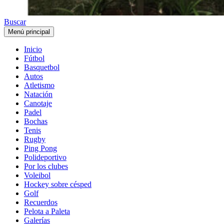
Buscar
Menú principal
Inicio
Fútbol
Basquetbol
Autos
Atletismo
Natación
Canotaje
Padel
Bochas
Tenis
Rugby
Ping Pong
Polideportivo
Por los clubes
Voleibol
Hockey sobre césped
Golf
Recuerdos
Pelota a Paleta
Galerías