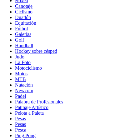
Boxeo
Canotaje
Ciclismo
Duatlón
Equitación
Fútbol
Galerías
Golf
Handball
Hockey sobre césped
Judo
La Foto
Motociclismo
Motos
MTB
Natación
Newcom
Padel
Palabra de Profesionales
Patinaje Artístico
Pelota a Paleta
Pesas
Pesas
Pesca
Ping Pong