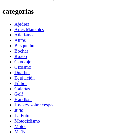
categorías
Ajedrez
Artes Marciales
Atletismo
Autos
Basquetbol
Bochas
Boxeo
Canotaje
Ciclismo
Duatlón
Equitación
Fútbol
Galerías
Golf
Handball
Hockey sobre césped
Judo
La Foto
Motociclismo
Motos
MTB