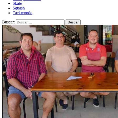
Skate
Squash
Taekwondo
Buscar: