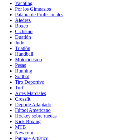
Yachting
Por los Gimnasios
Palabra de Profesionales
Ajedrez
Boxeo
Ciclismo
Duatlón
Judo
Triatlón
Handball
Motociclismo
Pesas
Running
Softbol
Tiro Deportivo
Turf
Artes Marciales
Crossfit
Deporte Adaptado
Fútbol Americano
Hóckey sobre ruedas
Kick Boxing
MTB
Newcom
Patinaje Artístico