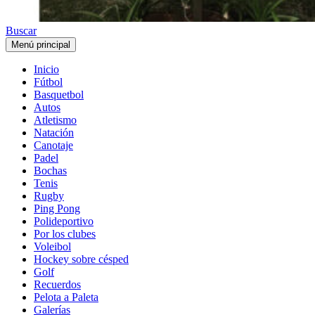
Buscar
Menú principal
Inicio
Fútbol
Basquetbol
Autos
Atletismo
Natación
Canotaje
Padel
Bochas
Tenis
Rugby
Ping Pong
Polideportivo
Por los clubes
Voleibol
Hockey sobre césped
Golf
Recuerdos
Pelota a Paleta
Galerías