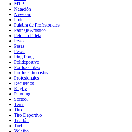
MTB
Natación
Newcom
Padel
Palabra de Profesionales
Patinaje Artístico
Pelota a Paleta
Pesas
Pesas
Pesca
Ping Pong
Polideportivo
Por los clubes
Por los Gimnasios
Profesionales
Recuerdos
Rugby
Running
Softbol
Tenis
Tiro
Tiro Deportivo
Triatlón
Turf
Voleibol