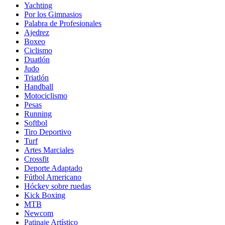
Yachting
Por los Gimnasios
Palabra de Profesionales
Ajedrez
Boxeo
Ciclismo
Duatlón
Judo
Triatlón
Handball
Motociclismo
Pesas
Running
Softbol
Tiro Deportivo
Turf
Artes Marciales
Crossfit
Deporte Adaptado
Fútbol Americano
Hóckey sobre ruedas
Kick Boxing
MTB
Newcom
Patinaje Artístico