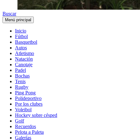
Buscar
Menú principal
Inicio
Fútbol
Basquetbol
Autos
Atletismo
Natación
Canotaje
Padel
Bochas
Tenis
Rugby
Ping Pong
Polideportivo
Por los clubes
Voleibol
Hockey sobre césped
Golf
Recuerdos
Pelota a Paleta
Galerías