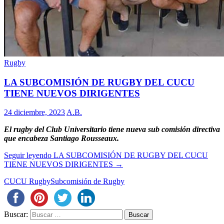
Rugby
LA SUBCOMISIÓN DE RUGBY DEL CUCU
TIENE NUEVOS DIRIGENTES
24 diciembre, 2023
A.B.
El rugby del Club Universitario tiene nueva sub comisión directiva
que encabeza Santiago Rousseaux.
Seguir leyendo
LA SUBCOMISIÓN DE RUGBY DEL CUCU
TIENE NUEVOS DIRIGENTES
→
CUCU Rugby
Subcomisión de Rugby
Buscar: