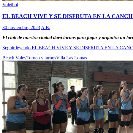
Voleibol
EL BEACH VIVE Y SE DISFRUTA EN LA CANC
30 noviembre, 2023
A.B.
El club de nuestra ciudad dará turnos para jugar y organiza un tor
Seguir leyendo
EL BEACH VIVE Y SE DISFRUTA EN LA CAN
Beach Voley
Torneo y turnos
Villa Las Lomas