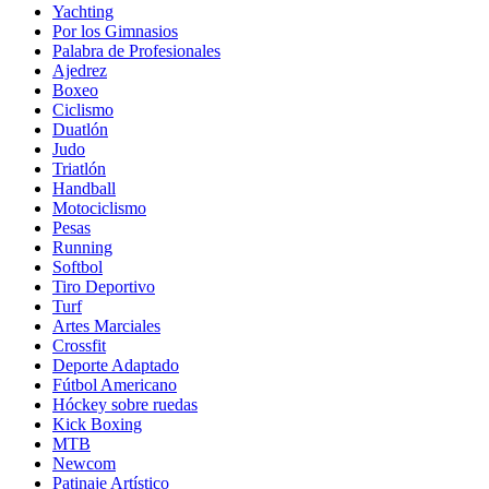
Yachting
Por los Gimnasios
Palabra de Profesionales
Ajedrez
Boxeo
Ciclismo
Duatlón
Judo
Triatlón
Handball
Motociclismo
Pesas
Running
Softbol
Tiro Deportivo
Turf
Artes Marciales
Crossfit
Deporte Adaptado
Fútbol Americano
Hóckey sobre ruedas
Kick Boxing
MTB
Newcom
Patinaje Artístico