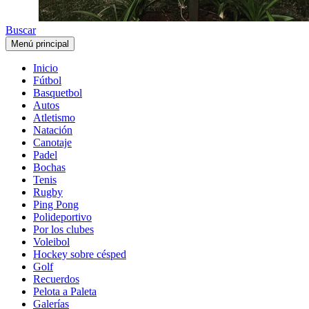
Buscar
Menú principal
Inicio
Fútbol
Basquetbol
Autos
Atletismo
Natación
Canotaje
Padel
Bochas
Tenis
Rugby
Ping Pong
Polideportivo
Por los clubes
Voleibol
Hockey sobre césped
Golf
Recuerdos
Pelota a Paleta
Galerías