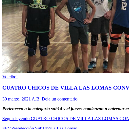
Voleibol
CUATRO CHICOS DE VILLA LAS LOMAS CON
30 marzo, 2021
A.B.
Deja un comentario
Pertenecen a la categoría sub14 y el jueves comienzan a entrenar 
Seguir leyendo
CUATRO CHICOS DE VILLA LAS LOMAS CO
FEV
Preselección Sub14
Villa Las Lomas