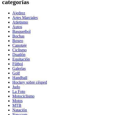
categorías
Ajedrez
Artes Marciales
Atletismo
Autos
Basquetbol
Bochas
Boxeo
Canotaje
Ciclismo
Duatlón
Equitación
Fútbol
Galerías
Golf
Handball
Hockey sobre césped
Judo
La Foto
Motociclismo
Motos
MTB
Natación
Newcom