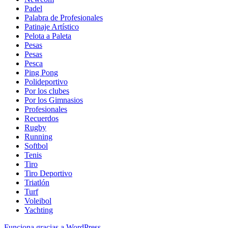
Padel
Palabra de Profesionales
Patinaje Artístico
Pelota a Paleta
Pesas
Pesas
Pesca
Ping Pong
Polideportivo
Por los clubes
Por los Gimnasios
Profesionales
Recuerdos
Rugby
Running
Softbol
Tenis
Tiro
Tiro Deportivo
Triatlón
Turf
Voleibol
Yachting
Funciona gracias a WordPress