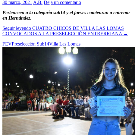
30 marzo, 2021
A.B.
Deja un comentario
Pertenecen a la categoría sub14 y el jueves comienzan a entrenar
en Hernández.
Seguir leyendo
CUATRO CHICOS DE VILLA LAS LOMAS
CONVOCADOS A LA PRESELECCIÓN ENTRERRIANA
→
FEV
Preselección Sub14
Villa Las Lomas