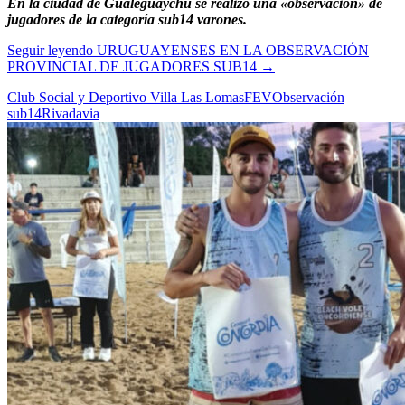
En la ciudad de Gualeguaychú se realizó una «observación» de
jugadores de la categoría sub14 varones.
Seguir leyendo
URUGUAYENSES EN LA OBSERVACIÓN
PROVINCIAL DE JUGADORES SUB14
→
Club Social y Deportivo Villa Las Lomas
FEV
Observación
sub14
Rivadavia