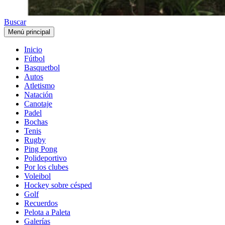
Buscar
Menú principal
Inicio
Fútbol
Basquetbol
Autos
Atletismo
Natación
Canotaje
Padel
Bochas
Tenis
Rugby
Ping Pong
Polideportivo
Por los clubes
Voleibol
Hockey sobre césped
Golf
Recuerdos
Pelota a Paleta
Galerías