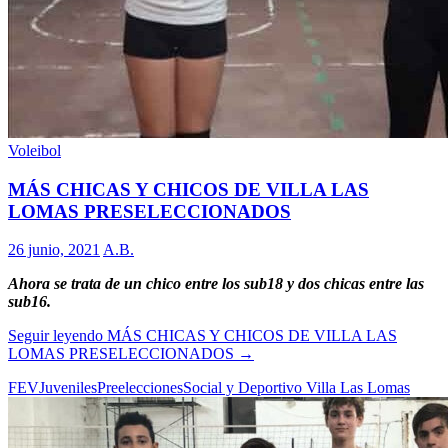
Voleibol
MÁS CHICAS Y CHICOS DE VILLA LAS
LOMAS PRESELECCIONADOS
26 junio, 2021
A.B.
Ahora se trata de un chico entre los sub18 y dos chicas entre las
sub16.
Seguir leyendo
MÁS CHICAS Y CHICOS DE VILLA LAS
LOMAS PRESELECCIONADOS
→
FEV
Juveniles
Preelecciones
Social y Deportivo Villa Las Lomas