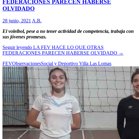
FEDERACIONES PARECEN HABERSE
OLVIDADO
28 junio, 2021
A.B.
El voleibol, pese a no tener actividad de competencia, trabaja con
sus jóvenes promesas.
Seguir leyendo
LA FEV HACE LO QUE OTRAS
FEDERACIONES PARECEN HABERSE OLVIDADO
→
FEV
Observaciones
Social y Deportivo Villa Las Lomas