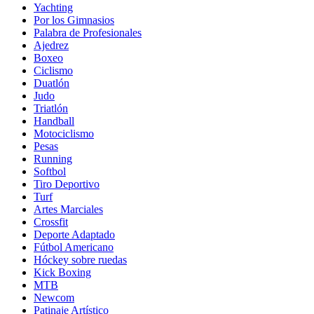
Yachting
Por los Gimnasios
Palabra de Profesionales
Ajedrez
Boxeo
Ciclismo
Duatlón
Judo
Triatlón
Handball
Motociclismo
Pesas
Running
Softbol
Tiro Deportivo
Turf
Artes Marciales
Crossfit
Deporte Adaptado
Fútbol Americano
Hóckey sobre ruedas
Kick Boxing
MTB
Newcom
Patinaje Artístico