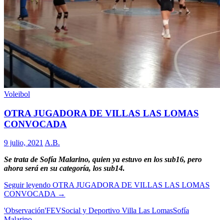
Voleibol
OTRA JUGADORA DE VILLAS LAS LOMAS
CONVOCADA
9 julio, 2021
A.B.
Se trata de Sofía Malarino, quien ya estuvo en los sub16, pero
ahora será en su categoría, los sub14.
Seguir leyendo
OTRA JUGADORA DE VILLAS LAS LOMAS
CONVOCADA
→
'Observación'
FEV
Social y Deportivo Villa Las Lomas
Sofía
Malarino