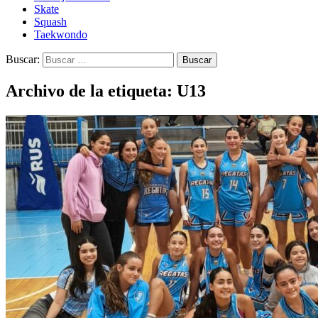
Skate
Squash
Taekwondo
Buscar:
Archivo de la etiqueta: U13