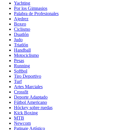
Yachting
Por los Gimnasios
Palabra de Profesionales
Ajedrez
Boxeo
Ciclismo
Duatlón
Judo
Triatlón
Handball
Motociclismo
Pesas
Running
Softbol
Tiro Deportivo
Turf
Artes Marciales
Crossfit
Deporte Adaptado
Fútbol Americano
Hóckey sobre ruedas
Kick Boxing
MTB
Newcom
Patinaje Artístico