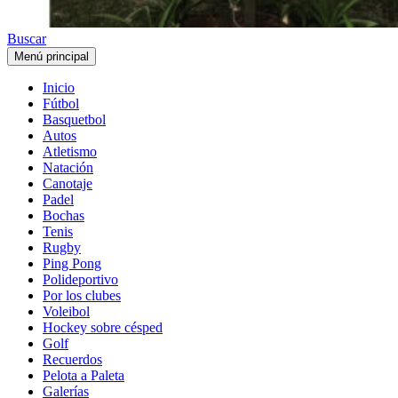
Buscar
Menú principal
Inicio
Fútbol
Basquetbol
Autos
Atletismo
Natación
Canotaje
Padel
Bochas
Tenis
Rugby
Ping Pong
Polideportivo
Por los clubes
Voleibol
Hockey sobre césped
Golf
Recuerdos
Pelota a Paleta
Galerías