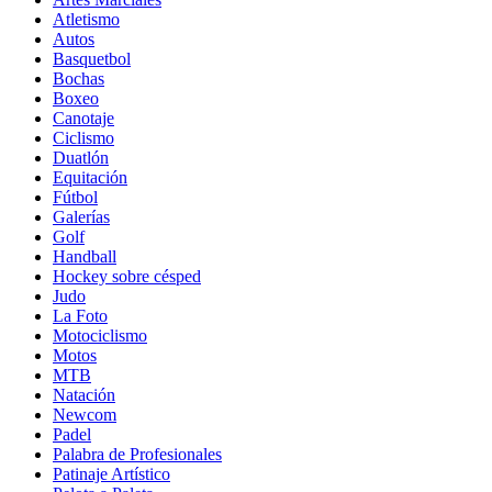
Atletismo
Autos
Basquetbol
Bochas
Boxeo
Canotaje
Ciclismo
Duatlón
Equitación
Fútbol
Galerías
Golf
Handball
Hockey sobre césped
Judo
La Foto
Motociclismo
Motos
MTB
Natación
Newcom
Padel
Palabra de Profesionales
Patinaje Artístico