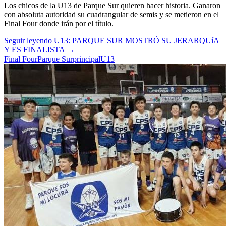
Los chicos de la U13 de Parque Sur quieren hacer historia. Ganaron
con absoluta autoridad su cuadrangular de semis y se metieron en el
Final Four donde irán por el título.
Seguir leyendo
U13: PARQUE SUR MOSTRÓ SU JERARQUíA
Y ES FINALISTA
→
Final Four
Parque Sur
principal
U13