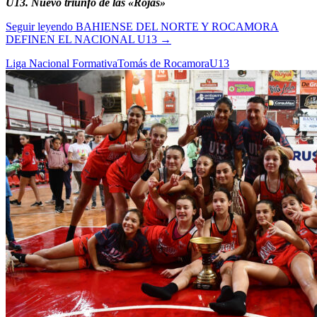
U13. Nuevo triunfo de las «Rojas»
Seguir leyendo
BAHIENSE DEL NORTE Y ROCAMORA
DEFINEN EL NACIONAL U13
→
Liga Nacional Formativa
Tomás de Rocamora
U13