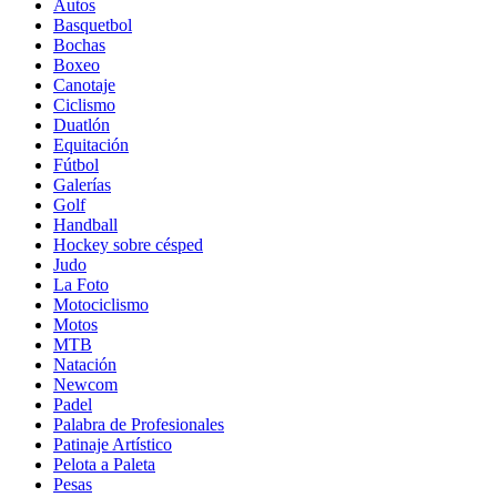
Autos
Basquetbol
Bochas
Boxeo
Canotaje
Ciclismo
Duatlón
Equitación
Fútbol
Galerías
Golf
Handball
Hockey sobre césped
Judo
La Foto
Motociclismo
Motos
MTB
Natación
Newcom
Padel
Palabra de Profesionales
Patinaje Artístico
Pelota a Paleta
Pesas