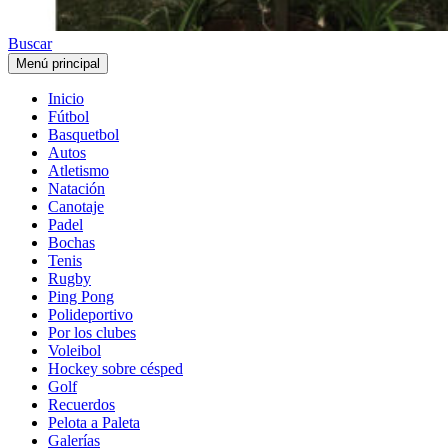
Buscar
Menú principal
Inicio
Fútbol
Basquetbol
Autos
Atletismo
Natación
Canotaje
Padel
Bochas
Tenis
Rugby
Ping Pong
Polideportivo
Por los clubes
Voleibol
Hockey sobre césped
Golf
Recuerdos
Pelota a Paleta
Galerías