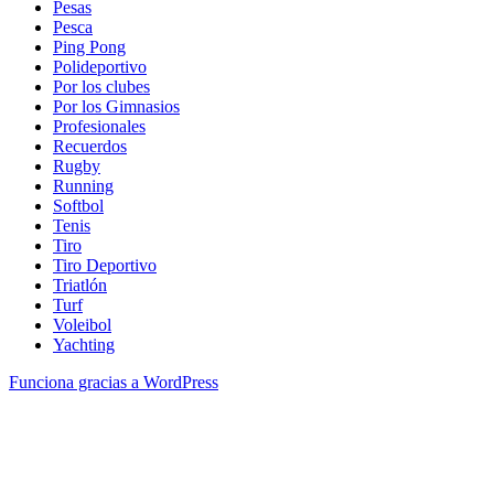
Pesas
Pesca
Ping Pong
Polideportivo
Por los clubes
Por los Gimnasios
Profesionales
Recuerdos
Rugby
Running
Softbol
Tenis
Tiro
Tiro Deportivo
Triatlón
Turf
Voleibol
Yachting
Funciona gracias a WordPress