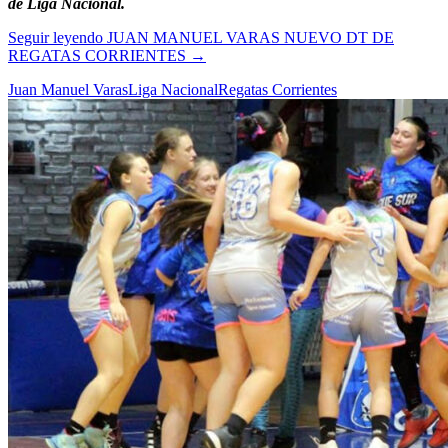
de Liga Nacional.
Seguir leyendo
JUAN MANUEL VARAS NUEVO DT DE
REGATAS CORRIENTES
→
Juan Manuel Varas
Liga Nacional
Regatas Corrientes