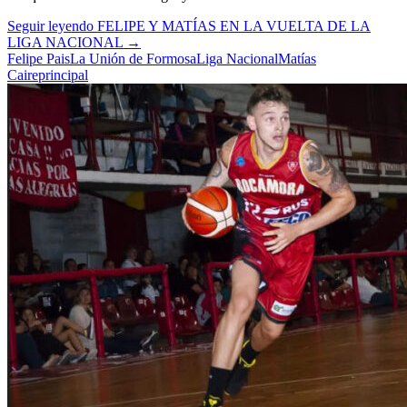
Seguir leyendo
FELIPE Y MATÍAS EN LA VUELTA DE LA
LIGA NACIONAL
→
Felipe Pais
La Unión de Formosa
Liga Nacional
Matías
Caire
principal