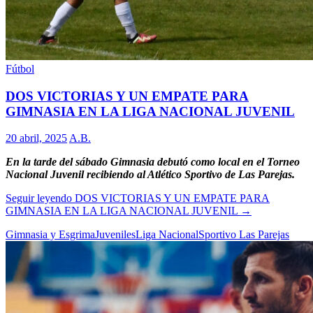
Fútbol
DOS VICTORIAS Y UN EMPATE PARA
GIMNASIA EN LA LIGA NACIONAL JUVENIL
20 abril, 2025
A.B.
En la tarde del sábado Gimnasia debutó como local en el Torneo
Nacional Juvenil recibiendo al Atlético Sportivo de Las Parejas.
Seguir leyendo
DOS VICTORIAS Y UN EMPATE PARA
GIMNASIA EN LA LIGA NACIONAL JUVENIL
→
Gimnasia y Esgrima
Juveniles
Liga Nacional
Sportivo Las Parejas