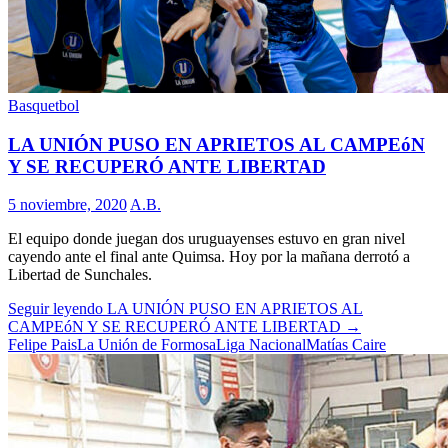
Basquetbol
LA UNIÓN PUSO EN APRIETOS AL CAMPEóN
Y SE RECUPERÓ ANTE LIBERTAD
5 noviembre, 2020
A.B.
El equipo donde juegan dos uruguayenses estuvo en gran nivel
cayendo ante el final ante Quimsa. Hoy por la mañana derrotó a
Libertad de Sunchales.
Seguir leyendo
LA UNIÓN PUSO EN APRIETOS AL
CAMPEóN Y SE RECUPERÓ ANTE LIBERTAD
→
Felipe Pais
La Unión de Formosa
Liga Nacional
Matías Caire