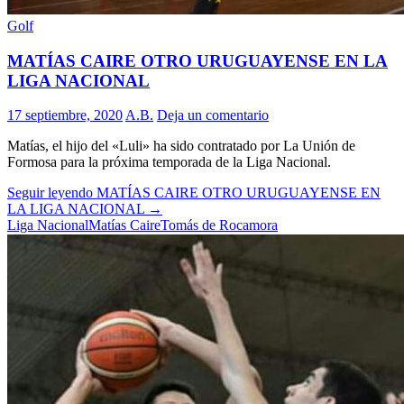
Golf
MATÍAS CAIRE OTRO URUGUAYENSE EN LA
LIGA NACIONAL
17 septiembre, 2020
A.B.
Deja un comentario
Matías, el hijo del «Luli» ha sido contratado por La Unión de
Formosa para la próxima temporada de la Liga Nacional.
Seguir leyendo
MATÍAS CAIRE OTRO URUGUAYENSE EN
LA LIGA NACIONAL
→
Liga Nacional
Matías Caire
Tomás de Rocamora