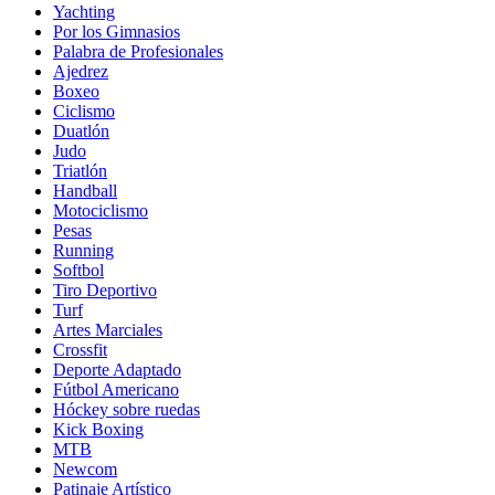
Yachting
Por los Gimnasios
Palabra de Profesionales
Ajedrez
Boxeo
Ciclismo
Duatlón
Judo
Triatlón
Handball
Motociclismo
Pesas
Running
Softbol
Tiro Deportivo
Turf
Artes Marciales
Crossfit
Deporte Adaptado
Fútbol Americano
Hóckey sobre ruedas
Kick Boxing
MTB
Newcom
Patinaje Artístico