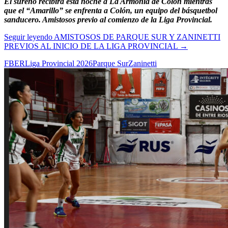
El sureño recibirá esta noche a La Armonía de Colón mientras
que el “Amarillo” se enfrenta a Colón, un equipo del básquetbol
sanducero. Amistosos previo al comienzo de la Liga Provincial.
Seguir leyendo
AMISTOSOS DE PARQUE SUR Y ZANINETTI
PREVIOS AL INICIO DE LA LIGA PROVINCIAL
→
FBER
Liga Provincial 2026
Parque Sur
Zaninetti