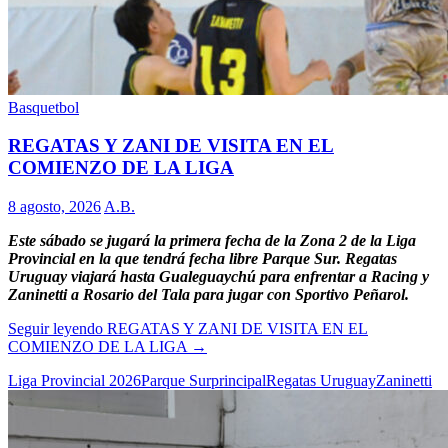
Basquetbol
REGATAS Y ZANI DE VISITA EN EL
COMIENZO DE LA LIGA
8 agosto, 2026
A.B.
Este sábado se jugará la primera fecha de la Zona 2 de la Liga
Provincial en la que tendrá fecha libre Parque Sur. Regatas
Uruguay viajará hasta Gualeguaychú para enfrentar a Racing y
Zaninetti a Rosario del Tala para jugar con Sportivo Peñarol.
Seguir leyendo
REGATAS Y ZANI DE VISITA EN EL
COMIENZO DE LA LIGA
→
Liga Provincial 2026
Parque Sur
principal
Regatas Uruguay
Zaninetti