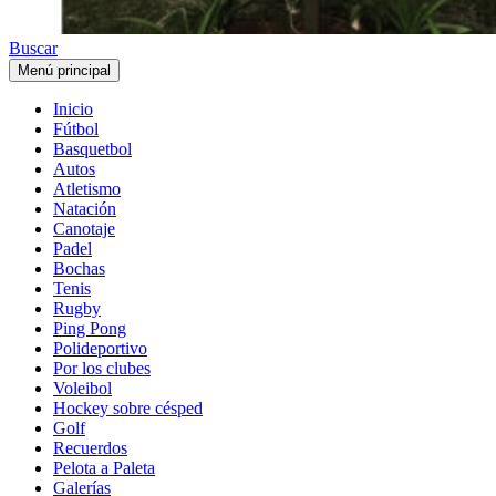
Buscar
Menú principal
Inicio
Fútbol
Basquetbol
Autos
Atletismo
Natación
Canotaje
Padel
Bochas
Tenis
Rugby
Ping Pong
Polideportivo
Por los clubes
Voleibol
Hockey sobre césped
Golf
Recuerdos
Pelota a Paleta
Galerías