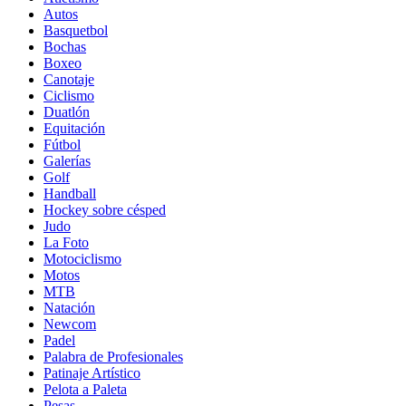
Autos
Basquetbol
Bochas
Boxeo
Canotaje
Ciclismo
Duatlón
Equitación
Fútbol
Galerías
Golf
Handball
Hockey sobre césped
Judo
La Foto
Motociclismo
Motos
MTB
Natación
Newcom
Padel
Palabra de Profesionales
Patinaje Artístico
Pelota a Paleta
Pesas