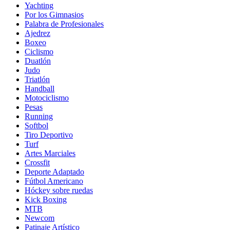
Yachting
Por los Gimnasios
Palabra de Profesionales
Ajedrez
Boxeo
Ciclismo
Duatlón
Judo
Triatlón
Handball
Motociclismo
Pesas
Running
Softbol
Tiro Deportivo
Turf
Artes Marciales
Crossfit
Deporte Adaptado
Fútbol Americano
Hóckey sobre ruedas
Kick Boxing
MTB
Newcom
Patinaje Artístico