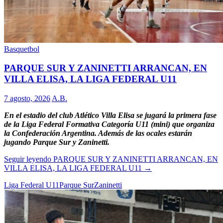
Basquetbol
PARQUE SUR Y ZANINETTI ARRANCAN, EN
VILLA ELISA, LA LIGA FEDERAL U11
7 agosto, 2026
A.B.
En el estadio del club Atlético Villa Elisa se jugará la primera fase
de la Liga Federal Formativa Categoría U11 (mini) que organiza
la Confederación Argentina. Además de las ocales estarán
jugando Parque Sur y Zaninetti.
Seguir leyendo
PARQUE SUR Y ZANINETTI ARRANCAN, EN
VILLA ELISA, LA LIGA FEDERAL U11
→
Liga Federal U11
Parque Sur
Zaninetti