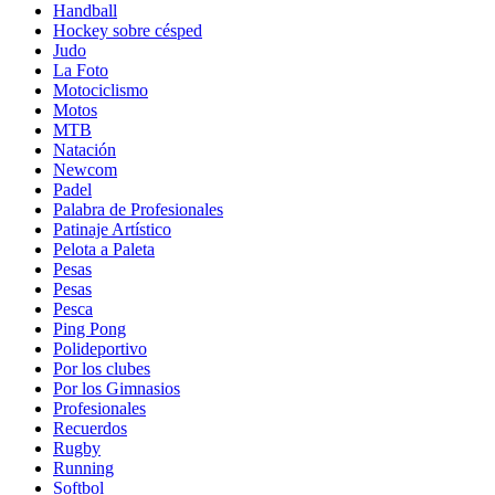
Handball
Hockey sobre césped
Judo
La Foto
Motociclismo
Motos
MTB
Natación
Newcom
Padel
Palabra de Profesionales
Patinaje Artístico
Pelota a Paleta
Pesas
Pesas
Pesca
Ping Pong
Polideportivo
Por los clubes
Por los Gimnasios
Profesionales
Recuerdos
Rugby
Running
Softbol