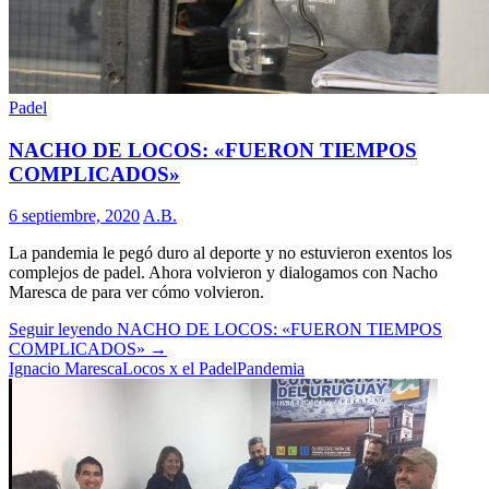
Padel
NACHO DE LOCOS: «FUERON TIEMPOS
COMPLICADOS»
6 septiembre, 2020
A.B.
La pandemia le pegó duro al deporte y no estuvieron exentos los
complejos de padel. Ahora volvieron y dialogamos con Nacho
Maresca de para ver cómo volvieron.
Seguir leyendo
NACHO DE LOCOS: «FUERON TIEMPOS
COMPLICADOS»
→
Ignacio Maresca
Locos x el Padel
Pandemia