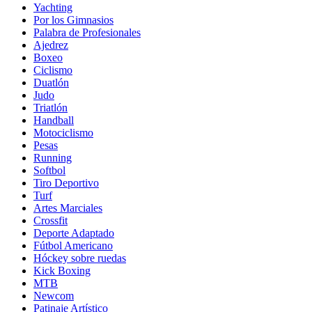
Yachting
Por los Gimnasios
Palabra de Profesionales
Ajedrez
Boxeo
Ciclismo
Duatlón
Judo
Triatlón
Handball
Motociclismo
Pesas
Running
Softbol
Tiro Deportivo
Turf
Artes Marciales
Crossfit
Deporte Adaptado
Fútbol Americano
Hóckey sobre ruedas
Kick Boxing
MTB
Newcom
Patinaje Artístico