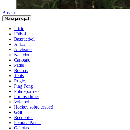
Buscar
Menú principal
Inicio
Fútbol
Basquetbol
Autos
Atletismo
Natación
Canotaje
Padel
Bochas
Tenis
Rugby
Ping Pong
Polideportivo
Por los clubes
Voleibol
Hockey sobre césped
Golf
Recuerdos
Pelota a Paleta
Galerías