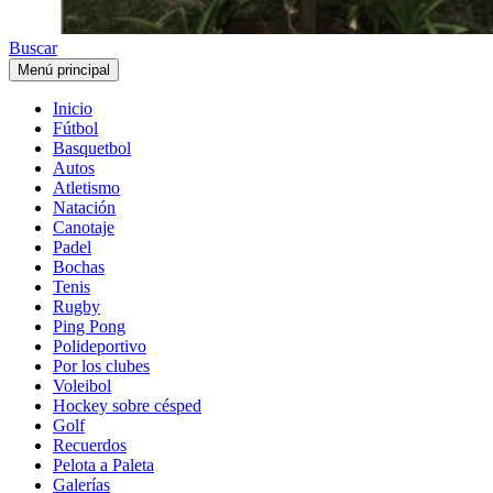
Buscar
Menú principal
Inicio
Fútbol
Basquetbol
Autos
Atletismo
Natación
Canotaje
Padel
Bochas
Tenis
Rugby
Ping Pong
Polideportivo
Por los clubes
Voleibol
Hockey sobre césped
Golf
Recuerdos
Pelota a Paleta
Galerías