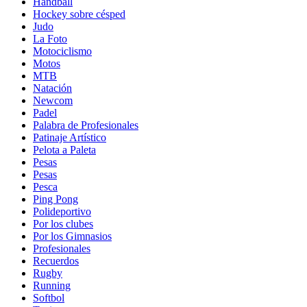
Handball
Hockey sobre césped
Judo
La Foto
Motociclismo
Motos
MTB
Natación
Newcom
Padel
Palabra de Profesionales
Patinaje Artístico
Pelota a Paleta
Pesas
Pesas
Pesca
Ping Pong
Polideportivo
Por los clubes
Por los Gimnasios
Profesionales
Recuerdos
Rugby
Running
Softbol