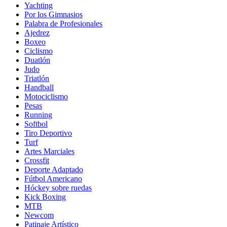
Yachting
Por los Gimnasios
Palabra de Profesionales
Ajedrez
Boxeo
Ciclismo
Duatlón
Judo
Triatlón
Handball
Motociclismo
Pesas
Running
Softbol
Tiro Deportivo
Turf
Artes Marciales
Crossfit
Deporte Adaptado
Fútbol Americano
Hóckey sobre ruedas
Kick Boxing
MTB
Newcom
Patinaje Artístico