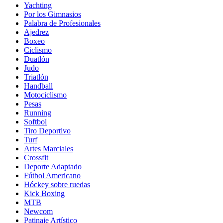
Yachting
Por los Gimnasios
Palabra de Profesionales
Ajedrez
Boxeo
Ciclismo
Duatlón
Judo
Triatlón
Handball
Motociclismo
Pesas
Running
Softbol
Tiro Deportivo
Turf
Artes Marciales
Crossfit
Deporte Adaptado
Fútbol Americano
Hóckey sobre ruedas
Kick Boxing
MTB
Newcom
Patinaje Artístico