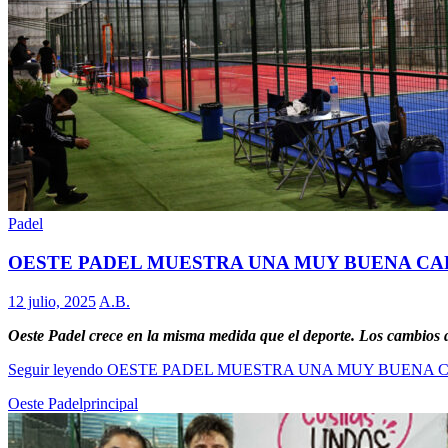
Padel
OESTE PADEL MUESTRA UNA MUY BUENA CA
12 julio, 2025
A.B.
Oeste Padel crece en la misma medida que el deporte. Los cambios
Seguir leyendo
OESTE PADEL MUESTRA UNA MUY BUENA 
Oeste Padel
principal