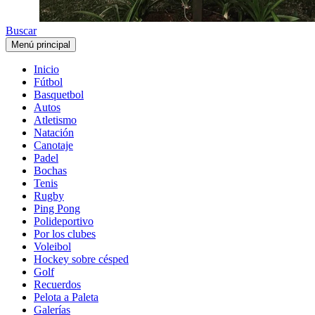
Buscar
Menú principal
Inicio
Fútbol
Basquetbol
Autos
Atletismo
Natación
Canotaje
Padel
Bochas
Tenis
Rugby
Ping Pong
Polideportivo
Por los clubes
Voleibol
Hockey sobre césped
Golf
Recuerdos
Pelota a Paleta
Galerías