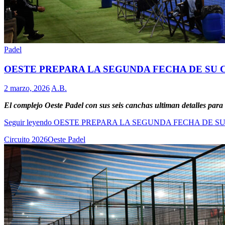
Padel
OESTE PREPARA LA SEGUNDA FECHA DE SU C
2 marzo, 2026
A.B.
El complejo Oeste Padel con sus seis canchas ultiman detalles para 
Seguir leyendo
OESTE PREPARA LA SEGUNDA FECHA DE SU 
Circuito 2026
Oeste Padel