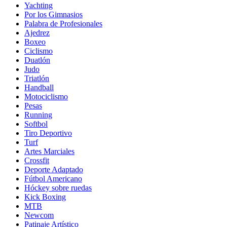
Yachting
Por los Gimnasios
Palabra de Profesionales
Ajedrez
Boxeo
Ciclismo
Duatlón
Judo
Triatlón
Handball
Motociclismo
Pesas
Running
Softbol
Tiro Deportivo
Turf
Artes Marciales
Crossfit
Deporte Adaptado
Fútbol Americano
Hóckey sobre ruedas
Kick Boxing
MTB
Newcom
Patinaje Artístico