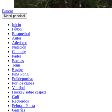
Buscar
Menú principal
Inicio
Fútbol
Basquetbol
Autos
Atletismo
Natación
Canotaje
Padel
Bochas
Tenis
Rugby
Ping Pong
Polideportivo
Por los clubes
Voleibol
Hockey sobre césped
Golf
Recuerdos
Pelota a Paleta
Galerías