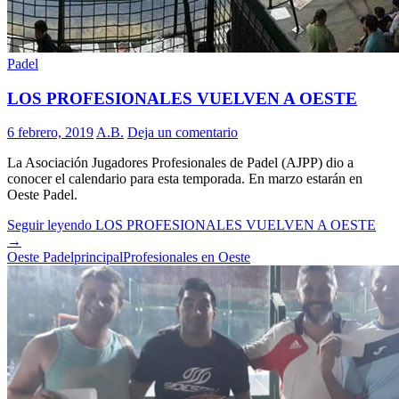
Padel
LOS PROFESIONALES VUELVEN A OESTE
6 febrero, 2019
A.B.
Deja un comentario
La Asociación Jugadores Profesionales de Padel (AJPP) dio a
conocer el calendario para esta temporada. En marzo estarán en
Oeste Padel.
Seguir leyendo
LOS PROFESIONALES VUELVEN A OESTE
→
Oeste Padel
principal
Profesionales en Oeste