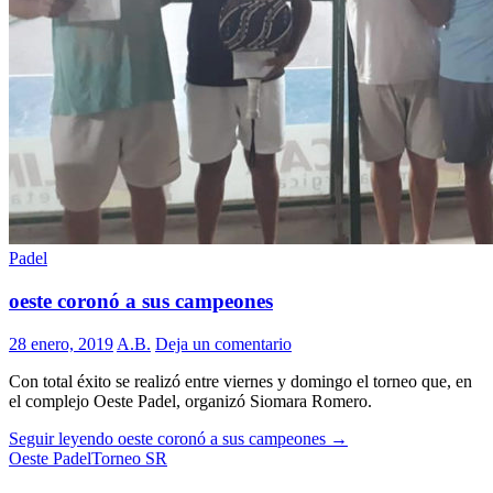
Padel
oeste coronó a sus campeones
28 enero, 2019
A.B.
Deja un comentario
Con total éxito se realizó entre viernes y domingo el torneo que, en
el complejo Oeste Padel, organizó Siomara Romero.
Seguir leyendo
oeste coronó a sus campeones
→
Oeste Padel
Torneo SR