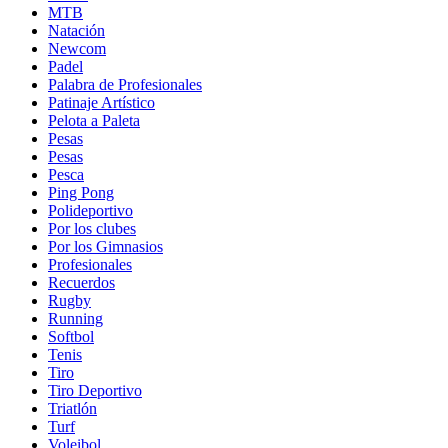
MTB
Natación
Newcom
Padel
Palabra de Profesionales
Patinaje Artístico
Pelota a Paleta
Pesas
Pesas
Pesca
Ping Pong
Polideportivo
Por los clubes
Por los Gimnasios
Profesionales
Recuerdos
Rugby
Running
Softbol
Tenis
Tiro
Tiro Deportivo
Triatlón
Turf
Voleibol