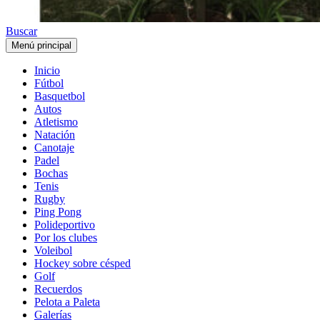
Buscar
Menú principal
Inicio
Fútbol
Basquetbol
Autos
Atletismo
Natación
Canotaje
Padel
Bochas
Tenis
Rugby
Ping Pong
Polideportivo
Por los clubes
Voleibol
Hockey sobre césped
Golf
Recuerdos
Pelota a Paleta
Galerías