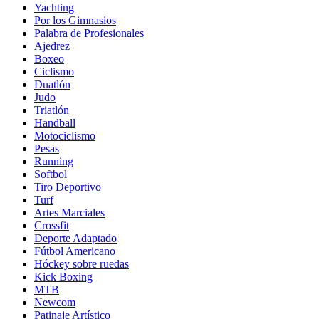
Yachting
Por los Gimnasios
Palabra de Profesionales
Ajedrez
Boxeo
Ciclismo
Duatlón
Judo
Triatlón
Handball
Motociclismo
Pesas
Running
Softbol
Tiro Deportivo
Turf
Artes Marciales
Crossfit
Deporte Adaptado
Fútbol Americano
Hóckey sobre ruedas
Kick Boxing
MTB
Newcom
Patinaje Artístico