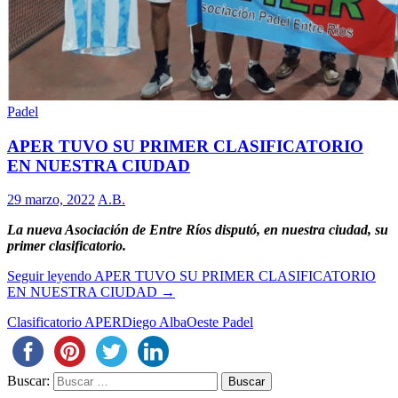
Padel
APER TUVO SU PRIMER CLASIFICATORIO
EN NUESTRA CIUDAD
29 marzo, 2022
A.B.
La nueva Asociación de Entre Ríos disputó, en nuestra ciudad, su
primer clasificatorio.
Seguir leyendo
APER TUVO SU PRIMER CLASIFICATORIO
EN NUESTRA CIUDAD
→
Clasificatorio APER
Diego Alba
Oeste Padel
Buscar: