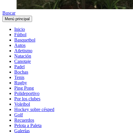
Buscar
Menú principal
Inicio
Fútbol
Basquetbol
Autos
Atletismo
Natación
Canotaje
Padel
Bochas
Tenis
Rugby
Ping Pong
Polideportivo
Por los clubes
Voleibol
Hockey sobre césped
Golf
Recuerdos
Pelota a Paleta
Galerías