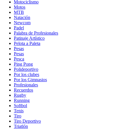
Motociclismo
Motos
MTB
Natación
Newcom
Padel
Palabra de Profesionales
Patinaje Artístico
Pelota a Paleta
Pesas
Pesas
Pesca
Ping Pong
Polideportivo
Por los clubes
Por los Gimnasios
Profesionales
Recuerdos
Rugby
Running
Softbol
Tenis
Tiro
Tiro Deportivo
Triatlón