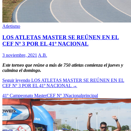
Atletismo
LOS ATLETAS MASTER SE REÚNEN EN EL
CEF Nº 3 POR EL 41º NACIONAL
3 noviembre, 2021
A.B.
Este torneo que reúne a más de 750 atletas comienza el jueves y
culmina el domingo.
Seguir leyendo
LOS ATLETAS MASTER SE REÚNEN EN EL
CEF Nº 3 POR EL 41º NACIONAL
→
41º Campeonato Master
CEF Nº 3
Nacional
principal