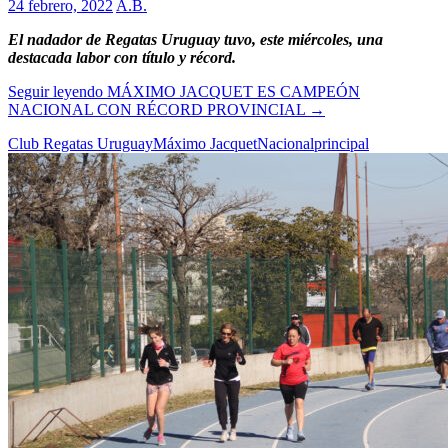
24 febrero, 2022
A.B.
El nadador de Regatas Uruguay tuvo, este miércoles, una
destacada labor con título y récord.
Seguir leyendo
MÁXIMO JACQUET ES CAMPEÓN
NACIONAL CON RÉCORD PROVINCIAL
→
Club Regatas Uruguay
Máximo Jacquet
Nacional
principal