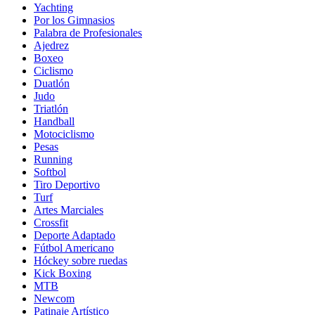
Yachting
Por los Gimnasios
Palabra de Profesionales
Ajedrez
Boxeo
Ciclismo
Duatlón
Judo
Triatlón
Handball
Motociclismo
Pesas
Running
Softbol
Tiro Deportivo
Turf
Artes Marciales
Crossfit
Deporte Adaptado
Fútbol Americano
Hóckey sobre ruedas
Kick Boxing
MTB
Newcom
Patinaje Artístico