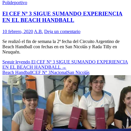
Polideportivo
El CEF Nº 3 SIGUE SUMANDO EXPERIENCIA
EN EL BEACH HANDBALL
10 febrero, 2020
A.B.
Deja un comentario
Se realizó el fin de semana la 2ª fecha del Circuito Argentino de
Beach Handball con fechas en en San Nicolás y Rada Tilly en
Neuquén.
Seguir leyendo
El CEF Nº 3 SIGUE SUMANDO EXPERIENCIA
EN EL BEACH HANDBALL
→
Beach Handball
CEF Nº 3
Nacional
San Nicolás