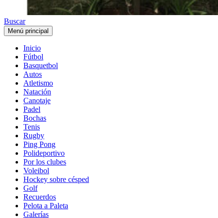
Buscar
Menú principal
Inicio
Fútbol
Basquetbol
Autos
Atletismo
Natación
Canotaje
Padel
Bochas
Tenis
Rugby
Ping Pong
Polideportivo
Por los clubes
Voleibol
Hockey sobre césped
Golf
Recuerdos
Pelota a Paleta
Galerías