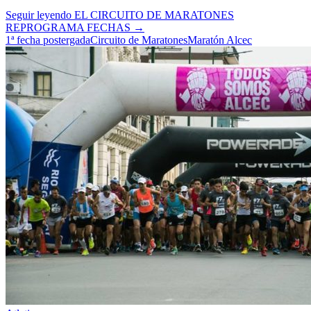
Seguir leyendo
EL CIRCUITO DE MARATONES
REPROGRAMA FECHAS
→
1ª fecha postergada
Circuito de Maratones
Maratón Alcec