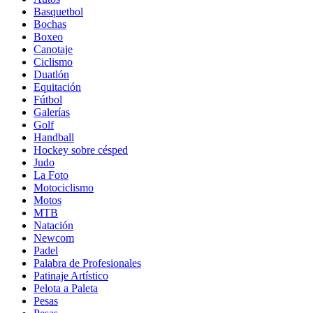
Basquetbol
Bochas
Boxeo
Canotaje
Ciclismo
Duatlón
Equitación
Fútbol
Galerías
Golf
Handball
Hockey sobre césped
Judo
La Foto
Motociclismo
Motos
MTB
Natación
Newcom
Padel
Palabra de Profesionales
Patinaje Artístico
Pelota a Paleta
Pesas