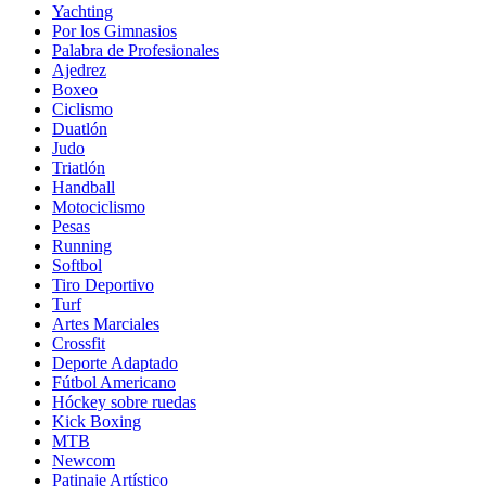
Yachting
Por los Gimnasios
Palabra de Profesionales
Ajedrez
Boxeo
Ciclismo
Duatlón
Judo
Triatlón
Handball
Motociclismo
Pesas
Running
Softbol
Tiro Deportivo
Turf
Artes Marciales
Crossfit
Deporte Adaptado
Fútbol Americano
Hóckey sobre ruedas
Kick Boxing
MTB
Newcom
Patinaje Artístico