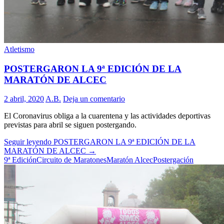
Atletismo
POSTERGARON LA 9ª EDICIÓN DE LA
MARATÓN DE ALCEC
2 abril, 2020
A.B.
Deja un comentario
El Coronavirus obliga a la cuarentena y las actividades deportivas
previstas para abril se siguen postergando.
Seguir leyendo
POSTERGARON LA 9ª EDICIÓN DE LA
MARATÓN DE ALCEC
→
9ª Edición
Circuito de Maratones
Maratón Alcec
Postergación