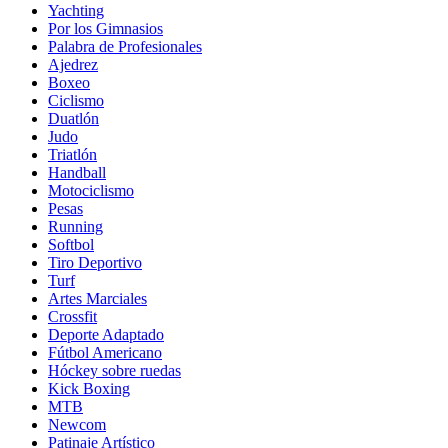
Yachting
Por los Gimnasios
Palabra de Profesionales
Ajedrez
Boxeo
Ciclismo
Duatlón
Judo
Triatlón
Handball
Motociclismo
Pesas
Running
Softbol
Tiro Deportivo
Turf
Artes Marciales
Crossfit
Deporte Adaptado
Fútbol Americano
Hóckey sobre ruedas
Kick Boxing
MTB
Newcom
Patinaje Artístico