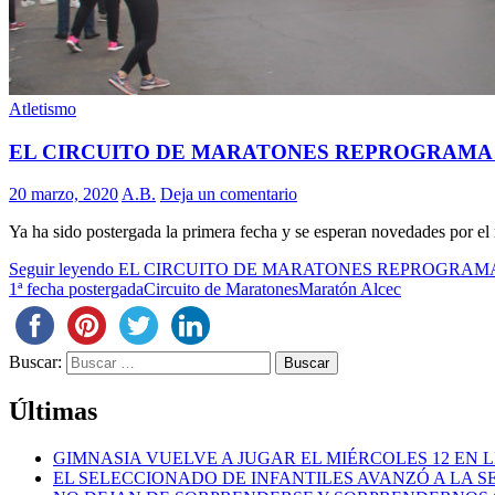
Atletismo
EL CIRCUITO DE MARATONES REPROGRAMA
20 marzo, 2020
A.B.
Deja un comentario
Ya ha sido postergada la primera fecha y se esperan novedades por el re
Seguir leyendo
EL CIRCUITO DE MARATONES REPROGRAM
1ª fecha postergada
Circuito de Maratones
Maratón Alcec
Buscar:
Últimas
GIMNASIA VUELVE A JUGAR EL MIÉRCOLES 12 EN 
EL SELECCIONADO DE INFANTILES AVANZÓ A LA 