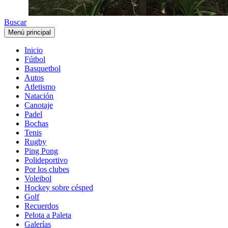
Buscar
Menú principal
Inicio
Fútbol
Basquetbol
Autos
Atletismo
Natación
Canotaje
Padel
Bochas
Tenis
Rugby
Ping Pong
Polideportivo
Por los clubes
Voleibol
Hockey sobre césped
Golf
Recuerdos
Pelota a Paleta
Galerías