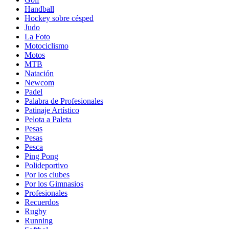
Handball
Hockey sobre césped
Judo
La Foto
Motociclismo
Motos
MTB
Natación
Newcom
Padel
Palabra de Profesionales
Patinaje Artístico
Pelota a Paleta
Pesas
Pesas
Pesca
Ping Pong
Polideportivo
Por los clubes
Por los Gimnasios
Profesionales
Recuerdos
Rugby
Running