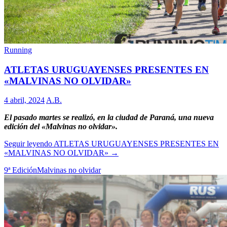
Running
ATLETAS URUGUAYENSES PRESENTES EN
«MALVINAS NO OLVIDAR»
4 abril, 2024
A.B.
El pasado martes se realizó, en la ciudad de Paraná, una nueva
edición del «Malvinas no olvidar».
Seguir leyendo
ATLETAS URUGUAYENSES PRESENTES EN
«MALVINAS NO OLVIDAR»
→
9ª Edición
Malvinas no olvidar