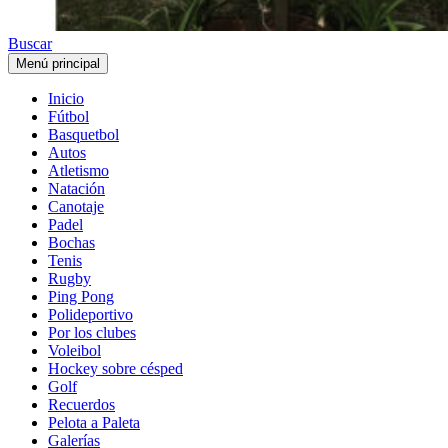
Buscar
Menú principal
Inicio
Fútbol
Basquetbol
Autos
Atletismo
Natación
Canotaje
Padel
Bochas
Tenis
Rugby
Ping Pong
Polideportivo
Por los clubes
Voleibol
Hockey sobre césped
Golf
Recuerdos
Pelota a Paleta
Galerías