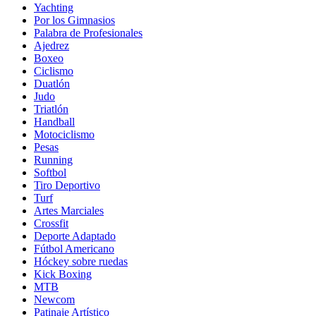
Yachting
Por los Gimnasios
Palabra de Profesionales
Ajedrez
Boxeo
Ciclismo
Duatlón
Judo
Triatlón
Handball
Motociclismo
Pesas
Running
Softbol
Tiro Deportivo
Turf
Artes Marciales
Crossfit
Deporte Adaptado
Fútbol Americano
Hóckey sobre ruedas
Kick Boxing
MTB
Newcom
Patinaje Artístico