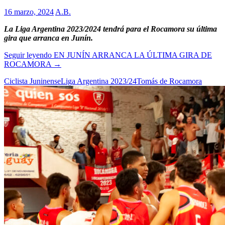
16 marzo, 2024
A.B.
La Liga Argentina 2023/2024 tendrá para el Rocamora su última
gira que arranca en Junín.
Seguir leyendo
EN JUNÍN ARRANCA LA ÚLTIMA GIRA DE
ROCAMORA
→
Ciclista Juninense
Liga Argentina 2023/24
Tomás de Rocamora