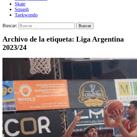
Skate
Squash
Taekwondo
Buscar:
Archivo de la etiqueta: Liga Argentina
2023/24