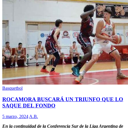
Basquetbol
ROCAMORA BUSCARÁ UN TRIUNFO QUE LO
SAQUE DEL FONDO
5 marzo, 2024
A.B.
En la continuidad de la Conferencia Sur de la Liga Argentina de