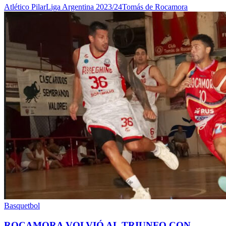
Atlético Pilar
Liga Argentina 2023/24
Tomás de Rocamora
Basquetbol
ROCAMORA VOLVIÓ AL TRIUNFO CON