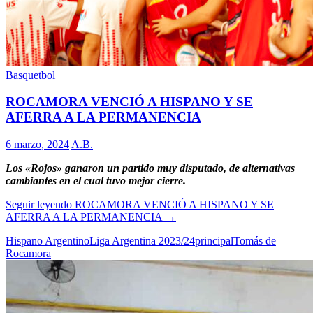
Basquetbol
ROCAMORA VENCIÓ A HISPANO Y SE
AFERRA A LA PERMANENCIA
6 marzo, 2024
A.B.
Los «Rojos» ganaron un partido muy disputado, de alternativas
cambiantes en el cual tuvo mejor cierre.
Seguir leyendo
ROCAMORA VENCIÓ A HISPANO Y SE
AFERRA A LA PERMANENCIA
→
Hispano Argentino
Liga Argentina 2023/24
principal
Tomás de
Rocamora