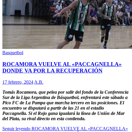
Basquetbol
ROCAMORA VUELVE AL «PACCAGNELLA»
DONDE VA POR LA RECUPERACIÓN
17 febrero, 2024
A.B.
Tomás Rocamora, que pelea por salir del fondo de la Conferencia
Sur de la Liga Argentina de Básquetbol, enfrentará este sábado a
Pico FC de La Pampa que marcha tercero en las posiciones. El
encuentro se disputará a partir de las 21 en el estadio
Paccagnella. Si el Rojo gana igualará la línea de Unión de Mar
del Plata, su rival directo en esta contienda.
Seguir leyendo
ROCAMORA VUELVE AL «PACCAGNELLA»