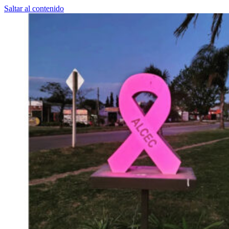
Saltar al contenido