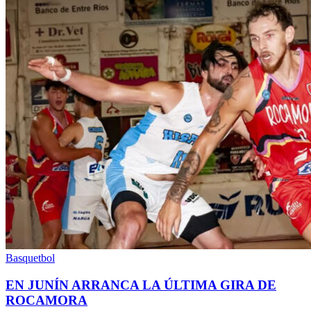
Basquetbol
EN JUNÍN ARRANCA LA ÚLTIMA GIRA DE
ROCAMORA