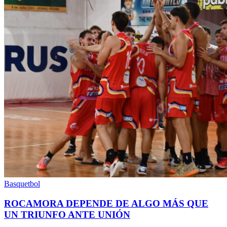
Basquetbol
ROCAMORA DEPENDE DE ALGO MÁS QUE
UN TRIUNFO ANTE UNIÓN