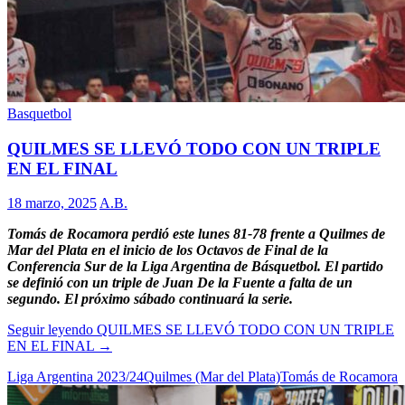
Basquetbol
QUILMES SE LLEVÓ TODO CON UN TRIPLE
EN EL FINAL
18 marzo, 2025
A.B.
Tomás de Rocamora perdió este lunes 81-78 frente a Quilmes de
Mar del Plata en el inicio de los Octavos de Final de la
Conferencia Sur de la Liga Argentina de Básquetbol. El partido
se definió con un triple de Juan De la Fuente a falta de un
segundo. El próximo sábado continuará la serie.
Seguir leyendo
QUILMES SE LLEVÓ TODO CON UN TRIPLE
EN EL FINAL
→
Liga Argentina 2023/24
Quilmes (Mar del Plata)
Tomás de Rocamora