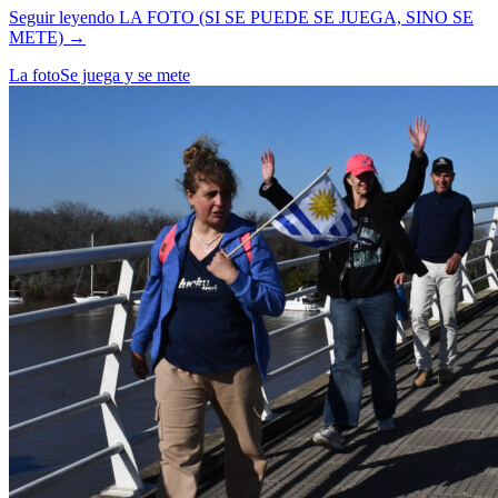
Seguir leyendo
LA FOTO (SI SE PUEDE SE JUEGA, SINO SE
METE)
→
La foto
Se juega y se mete