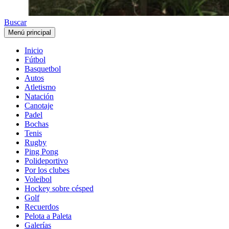
Buscar
Menú principal
Inicio
Fútbol
Basquetbol
Autos
Atletismo
Natación
Canotaje
Padel
Bochas
Tenis
Rugby
Ping Pong
Polideportivo
Por los clubes
Voleibol
Hockey sobre césped
Golf
Recuerdos
Pelota a Paleta
Galerías