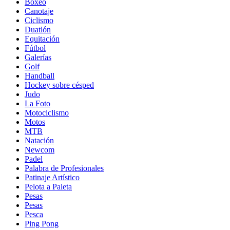
Boxeo
Canotaje
Ciclismo
Duatlón
Equitación
Fútbol
Galerías
Golf
Handball
Hockey sobre césped
Judo
La Foto
Motociclismo
Motos
MTB
Natación
Newcom
Padel
Palabra de Profesionales
Patinaje Artístico
Pelota a Paleta
Pesas
Pesas
Pesca
Ping Pong