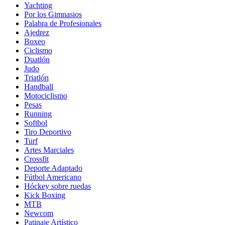
Yachting
Por los Gimnasios
Palabra de Profesionales
Ajedrez
Boxeo
Ciclismo
Duatlón
Judo
Triatlón
Handball
Motociclismo
Pesas
Running
Softbol
Tiro Deportivo
Turf
Artes Marciales
Crossfit
Deporte Adaptado
Fútbol Americano
Hóckey sobre ruedas
Kick Boxing
MTB
Newcom
Patinaje Artístico