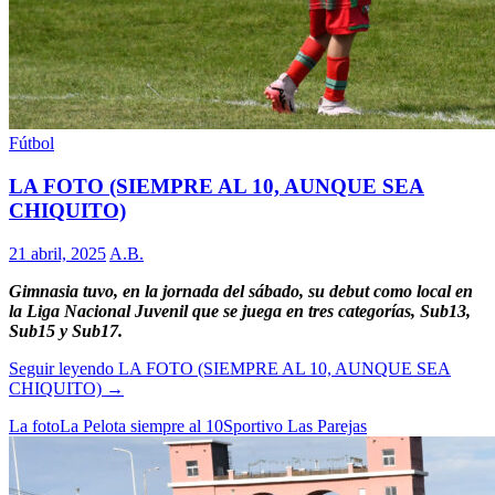
Fútbol
LA FOTO (SIEMPRE AL 10, AUNQUE SEA
CHIQUITO)
21 abril, 2025
A.B.
Gimnasia tuvo, en la jornada del sábado, su debut como local en
la Liga Nacional Juvenil que se juega en tres categorías, Sub13,
Sub15 y Sub17.
Seguir leyendo
LA FOTO (SIEMPRE AL 10, AUNQUE SEA
CHIQUITO)
→
La foto
La Pelota siempre al 10
Sportivo Las Parejas