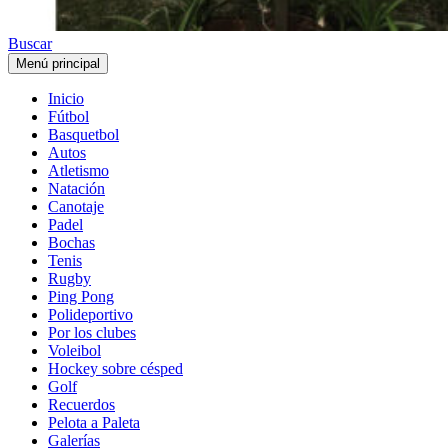
Buscar
Menú principal
Inicio
Fútbol
Basquetbol
Autos
Atletismo
Natación
Canotaje
Padel
Bochas
Tenis
Rugby
Ping Pong
Polideportivo
Por los clubes
Voleibol
Hockey sobre césped
Golf
Recuerdos
Pelota a Paleta
Galerías