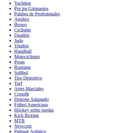
Yachting
Por los Gimnasios
Palabra de Profesionales
Ajedrez
Boxeo
Ciclismo
Duatlón
Judo
Triatlón
Handball
Motociclismo
Pesas
Running
Softbol
Tiro Deportivo
Turf
Artes Marciales
Crossfit
Deporte Adaptado
Fútbol Americano
Hóckey sobre ruedas
Kick Boxing
MTB
Newcom
Patinaje Artístico