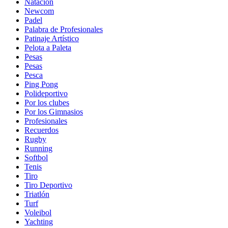
Natación
Newcom
Padel
Palabra de Profesionales
Patinaje Artístico
Pelota a Paleta
Pesas
Pesas
Pesca
Ping Pong
Polideportivo
Por los clubes
Por los Gimnasios
Profesionales
Recuerdos
Rugby
Running
Softbol
Tenis
Tiro
Tiro Deportivo
Triatlón
Turf
Voleibol
Yachting