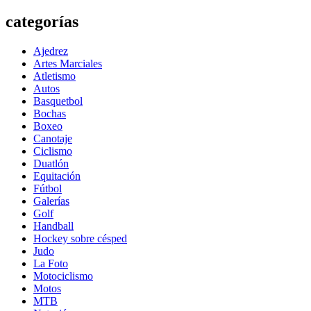
categorías
Ajedrez
Artes Marciales
Atletismo
Autos
Basquetbol
Bochas
Boxeo
Canotaje
Ciclismo
Duatlón
Equitación
Fútbol
Galerías
Golf
Handball
Hockey sobre césped
Judo
La Foto
Motociclismo
Motos
MTB