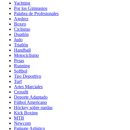
Yachting
Por los Gimnasios
Palabra de Profesionales
Ajedrez
Boxeo
Ciclismo
Duatlón
Judo
Triatlón
Handball
Motociclismo
Pesas
Running
Softbol
Tiro Deportivo
Turf
Artes Marciales
Crossfit
Deporte Adaptado
Fútbol Americano
Hóckey sobre ruedas
Kick Boxing
MTB
Newcom
Patinaje Artístico