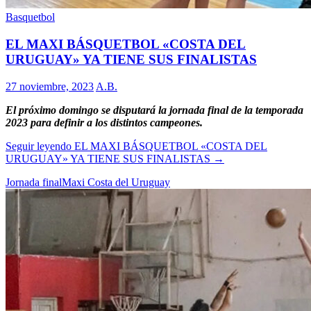
Basquetbol
EL MAXI BÁSQUETBOL «COSTA DEL
URUGUAY» YA TIENE SUS FINALISTAS
27 noviembre, 2023
A.B.
El próximo domingo se disputará la jornada final de la temporada
2023 para definir a los distintos campeones.
Seguir leyendo
EL MAXI BÁSQUETBOL «COSTA DEL
URUGUAY» YA TIENE SUS FINALISTAS
→
Jornada final
Maxi Costa del Uruguay