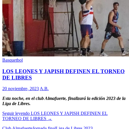
Basquetbol
LOS LEONES Y JAPISH DEFINEN EL TORNEO
DE LIBRES
20 noviembre, 2023
A.B.
Esta noche, en el club Almafuerte, finalizará la edición 2023 de la
Liga de Libres.
Seguir leyendo
LOS LEONES Y JAPISH DEFINEN EL
TORNEO DE LIBRES
→
Club Almafuerte
Jornada final
Liga de Libres 2023