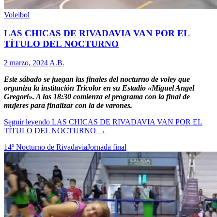
Voleibol
LAS CHICAS DE RIVADAVIA VAN POR EL
TÍTULO DEL NOCTURNO
2 marzo, 2024
A.B.
Este sábado se juegan las finales del nocturno de voley que
organiza la institución Tricolor en su Estadio «Miguel Angel
Gregori». A las 18:30 comienza el programa con la final de
mujeres para finalizar con la de varones.
Seguir leyendo
LAS CHICAS DE RIVADAVIA VAN POR EL
TÍTULO DEL NOCTURNO
→
14º Nocturno de Rivadavia
Jornada final