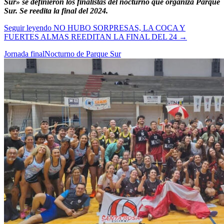
Sur» se definieron los finalistas del nocturno que organiza Parque
Sur. Se reedita la final del 2024.
Seguir leyendo
NO HUBO SORPRESAS, LA COCA Y
FUERTES ALMAS REEDITAN LA FINAL DEL 24
→
Jornada final
Nocturno de Parque Sur