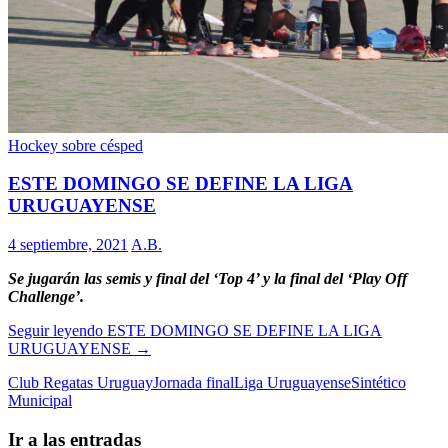
Hockey sobre césped
ESTE DOMINGO SE DEFINE LA LIGA
URUGUAYENSE
4 septiembre, 2021
A.B.
Se jugarán las semis y final del ‘Top 4’ y la final del ‘Play Off
Challenge’.
Seguir leyendo
ESTE DOMINGO SE DEFINE LA LIGA
URUGUAYENSE
→
Club Regatas Uruguay
Jornada final
Liga Uruguayense
Sintético
Municipal
Ir a las entradas