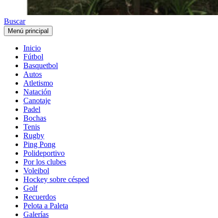
Buscar
Menú principal
Inicio
Fútbol
Basquetbol
Autos
Atletismo
Natación
Canotaje
Padel
Bochas
Tenis
Rugby
Ping Pong
Polideportivo
Por los clubes
Voleibol
Hockey sobre césped
Golf
Recuerdos
Pelota a Paleta
Galerías