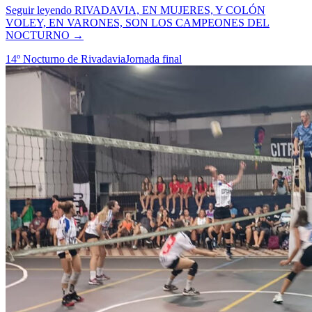
Seguir leyendo
RIVADAVIA, EN MUJERES, Y COLÓN
VOLEY, EN VARONES, SON LOS CAMPEONES DEL
NOCTURNO
→
14º Nocturno de Rivadavia
Jornada final