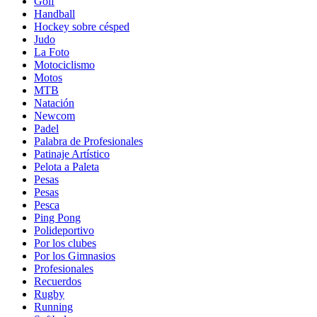
Golf
Handball
Hockey sobre césped
Judo
La Foto
Motociclismo
Motos
MTB
Natación
Newcom
Padel
Palabra de Profesionales
Patinaje Artístico
Pelota a Paleta
Pesas
Pesas
Pesca
Ping Pong
Polideportivo
Por los clubes
Por los Gimnasios
Profesionales
Recuerdos
Rugby
Running