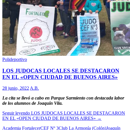
Polideportivo
LOS JUDOCAS LOCALES SE DESTACARON
EN EL «OPEN CIUDAD DE BUENOS AIRES»
28 junio, 2022
A.B.
La cita se llevó a cabo en Parque Sarmiento con destacada labor
de los alumnos de Joaquín Vila.
Seguir leyendo
LOS JUDOCAS LOCALES SE DESTACARON
EN EL «OPEN CIUDAD DE BUENOS AIRES»
→
Academia Fortalecer
CEF Nº 3
Club La Armonía (Colón)
Joaquín