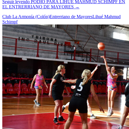
Seguir leyendo
PODIO PARA LIHUÉ MAHMUD SCHIMPF EN
EL ENTRERRIANO DE MAYORES
→
Club La Armonía (Colón)
Entrerriano de Mayores
Lihué Mahmud
Schimpf