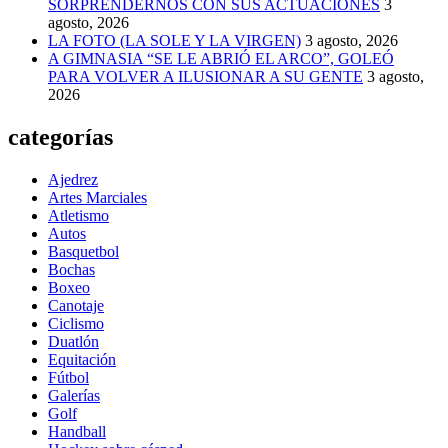
SORPRENDERNOS CON SUS ACTUACIONES
3
agosto, 2026
LA FOTO (LA SOLE Y LA VIRGEN)
3 agosto, 2026
A GIMNASIA “SE LE ABRIÓ EL ARCO”, GOLEÓ
PARA VOLVER A ILUSIONAR A SU GENTE
3 agosto,
2026
categorías
Ajedrez
Artes Marciales
Atletismo
Autos
Basquetbol
Bochas
Boxeo
Canotaje
Ciclismo
Duatlón
Equitación
Fútbol
Galerías
Golf
Handball