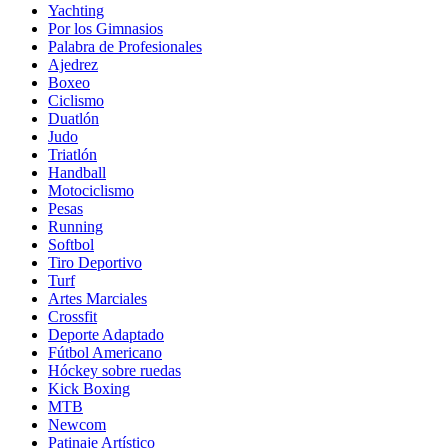
Yachting
Por los Gimnasios
Palabra de Profesionales
Ajedrez
Boxeo
Ciclismo
Duatlón
Judo
Triatlón
Handball
Motociclismo
Pesas
Running
Softbol
Tiro Deportivo
Turf
Artes Marciales
Crossfit
Deporte Adaptado
Fútbol Americano
Hóckey sobre ruedas
Kick Boxing
MTB
Newcom
Patinaje Artístico