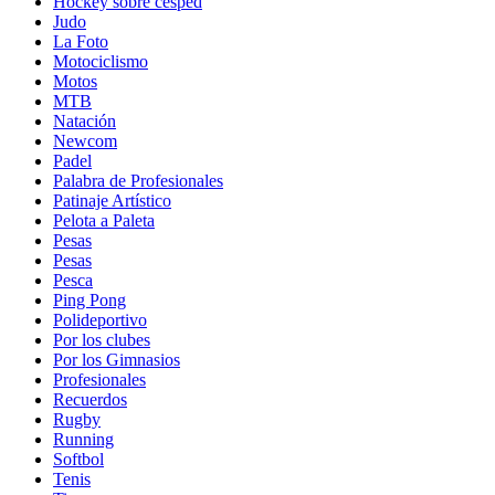
Hockey sobre césped
Judo
La Foto
Motociclismo
Motos
MTB
Natación
Newcom
Padel
Palabra de Profesionales
Patinaje Artístico
Pelota a Paleta
Pesas
Pesas
Pesca
Ping Pong
Polideportivo
Por los clubes
Por los Gimnasios
Profesionales
Recuerdos
Rugby
Running
Softbol
Tenis