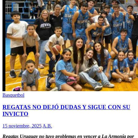
Basquetbol
REGATAS NO DEJÓ DUDAS Y SIGUE CON SU
INVICTO
15 noviembre, 2025
A.B.
Regatas Uruguay no tuvo problemas en vencer a La Armonía por