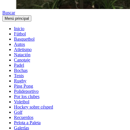
Buscar
Menú principal
Inicio
Fútbol
Basquetbol
Autos
Atletismo
Natación
Canotaje
Padel
Bochas
Tenis
Rugby
Ping Pong
Polideportivo
Por los clubes
Voleibol
Hockey sobre césped
Golf
Recuerdos
Pelota a Paleta
Galerías