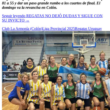
81 a 55 y dar un paso grande rumbo a los cuartos de final. El
domingo va la revancha en Colón.
Seguir leyendo
REGATAS NO DEJÓ DUDAS Y SIGUE CON
SU INVICTO
→
Club La Armonía (Colón)
Liga Provincial 2025
Regatas Uruguay