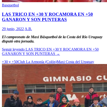
Basquetbol
LAS TRICO EN +30 Y ROCAMORA EN +50
GANARON Y SON PUNTERAS
29 junio, 2022
A.B.
El campeonato de Maxi Básquetbol de la Costa del Río Uruguay
disputó otra jornada.
Seguir leyendo
LAS TRICO EN +30 Y ROCAMORA EN +50
GANARON Y SON PUNTERAS
→
+30 y +50
Club La Armonía (Colón)
Maxi Costa del Uruguay