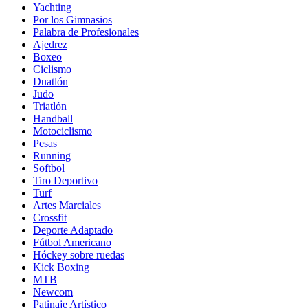
Yachting
Por los Gimnasios
Palabra de Profesionales
Ajedrez
Boxeo
Ciclismo
Duatlón
Judo
Triatlón
Handball
Motociclismo
Pesas
Running
Softbol
Tiro Deportivo
Turf
Artes Marciales
Crossfit
Deporte Adaptado
Fútbol Americano
Hóckey sobre ruedas
Kick Boxing
MTB
Newcom
Patinaje Artístico