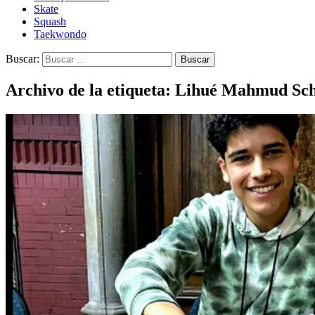
Skate
Squash
Taekwondo
Buscar:
Archivo de la etiqueta: Lihué Mahmud Sc