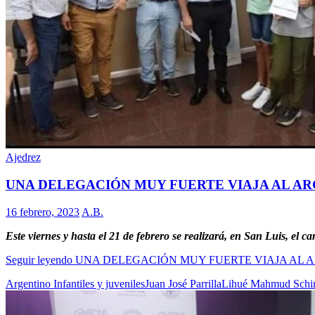
Ajedrez
UNA DELEGACIÓN MUY FUERTE VIAJA AL AR
16 febrero, 2023
A.B.
Este viernes y hasta el 21 de febrero se realizará, en San Luis, el
Seguir leyendo
UNA DELEGACIÓN MUY FUERTE VIAJA AL A
Argentino Infantiles y juveniles
Juan José Parrilla
Lihué Mahmud Schi