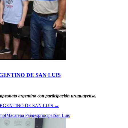
GENTINO DE SAN LUIS
 campeonato argentino con participación uruguayense.
RGENTINO DE SAN LUIS
→
mpf
Macarena Pajares
principal
San Luis