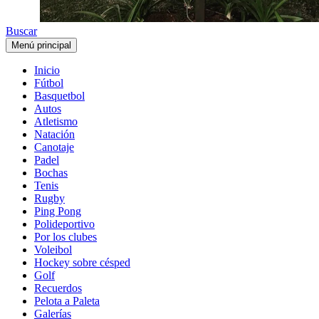
Buscar
Menú principal
Inicio
Fútbol
Basquetbol
Autos
Atletismo
Natación
Canotaje
Padel
Bochas
Tenis
Rugby
Ping Pong
Polideportivo
Por los clubes
Voleibol
Hockey sobre césped
Golf
Recuerdos
Pelota a Paleta
Galerías