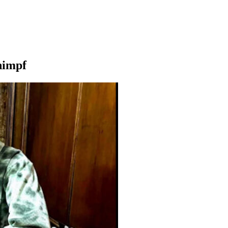
himpf