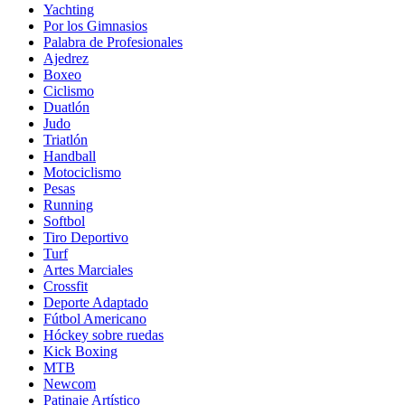
Yachting
Por los Gimnasios
Palabra de Profesionales
Ajedrez
Boxeo
Ciclismo
Duatlón
Judo
Triatlón
Handball
Motociclismo
Pesas
Running
Softbol
Tiro Deportivo
Turf
Artes Marciales
Crossfit
Deporte Adaptado
Fútbol Americano
Hóckey sobre ruedas
Kick Boxing
MTB
Newcom
Patinaje Artístico