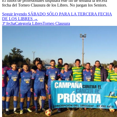
El fútbol de profesionales disputará este fin de semana la tercera
fecha del Torneo Clausura de los Libres. No juegan los Seniors.
Seguir leyendo
SÁBADO SÓLO PARA LA TERCERA FECHA
DE LOS LIBRES
→
3ª fecha
Categoría Libres
Torneo Clausura