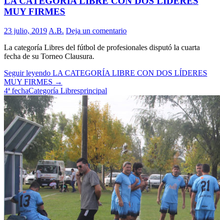
LA CATEGORÍA LIBRE CON DOS LÍDERES
MUY FIRMES
23 julio, 2019
A.B.
Deja un comentario
La categoría Libres del fútbol de profesionales disputó la cuarta
fecha de su Torneo Clausura.
Seguir leyendo
LA CATEGORÍA LIBRE CON DOS LÍDERES
MUY FIRMES
→
4ª fecha
Categoría Libres
principal