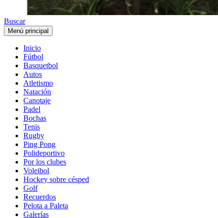
Buscar
Menú principal
Inicio
Fútbol
Basquetbol
Autos
Atletismo
Natación
Canotaje
Padel
Bochas
Tenis
Rugby
Ping Pong
Polideportivo
Por los clubes
Voleibol
Hockey sobre césped
Golf
Recuerdos
Pelota a Paleta
Galerías