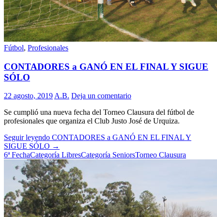
Fútbol
,
Profesionales
CONTADORES a GANÓ EN EL FINAL Y SIGUE
SÓLO
22 agosto, 2019
A.B.
Deja un comentario
Se cumplió una nueva fecha del Torneo Clausura del fútbol de
profesionales que organiza el Club Justo José de Urquiza.
Seguir leyendo
CONTADORES a GANÓ EN EL FINAL Y
SIGUE SÓLO
→
6ª Fecha
Categoría Libres
Categoría Seniors
Torneo Clausura