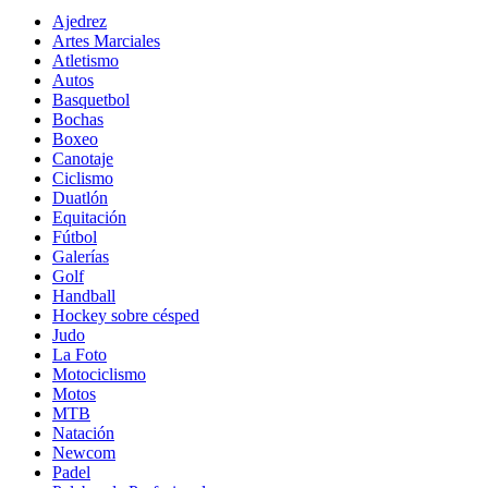
Ajedrez
Artes Marciales
Atletismo
Autos
Basquetbol
Bochas
Boxeo
Canotaje
Ciclismo
Duatlón
Equitación
Fútbol
Galerías
Golf
Handball
Hockey sobre césped
Judo
La Foto
Motociclismo
Motos
MTB
Natación
Newcom
Padel