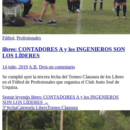
Fútbol
,
Profesionales
libres: CONTADORES A y los INGENIEROS SON
LOS LÍDERES
14 julio, 2019
A.B.
Deja un comentario
Se cumplió ayer la tercera fecha del Torneo Clausura de los Libres
en el Fútbol de Profesionales que organiza el Club Justo José de
Urquiza.
Seguir leyendo
libres: CONTADORES A y los INGENIEROS
SON LOS LÍDERES
→
3ª fecha
Categoría Libres
Torneo Clausura