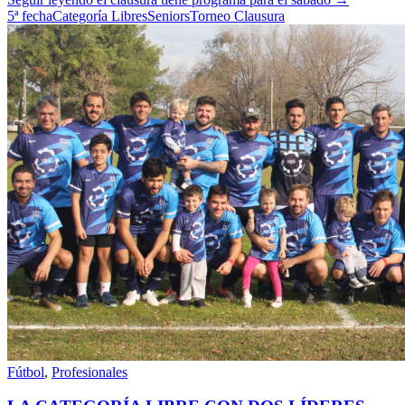
5ª fecha
Categoría Libres
Seniors
Torneo Clausura
Fútbol
,
Profesionales