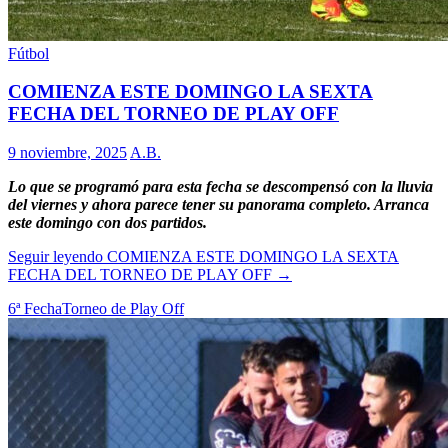
Fútbol
COMIENZA ESTE DOMINGO LA SEXTA
FECHA DEL TORNEO DE PLAY OFF
9 noviembre, 2025
A.B.
Lo que se programó para esta fecha se descompensó con la lluvia
del viernes y ahora parece tener su panorama completo. Arranca
este domingo con dos partidos.
Seguir leyendo
COMIENZA ESTE DOMINGO LA SEXTA
FECHA DEL TORNEO DE PLAY OFF
→
6ª Fecha
Torneo de Play Off