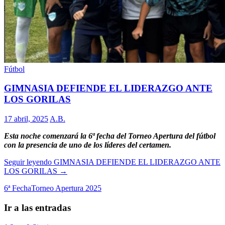
Fútbol
GIMNASIA DEFIENDE EL LIDERAZGO ANTE
LOS GORILAS
17 abril, 2025
A.B.
Esta noche comenzará la 6ª fecha del Torneo Apertura del fútbol
con la presencia de uno de los líderes del certamen.
Seguir leyendo
GIMNASIA DEFIENDE EL LIDERAZGO ANTE
LOS GORILAS
→
6ª Fecha
Torneo Apertura 2025
Ir a las entradas