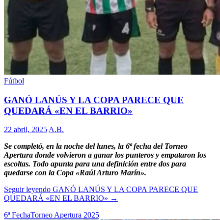
Fútbol
GANÓ LANÚS Y LA COPA PARECE QUE
QUEDARÁ «EN EL BARRIO»
22 abril, 2025
A.B.
Se completó, en la noche del lunes, la 6ª fecha del Torneo
Apertura donde volvieron a ganar los punteros y empataron los
escoltas. Todo apunta para una definición entre dos para
quedarse con la Copa «Raúl Arturo Marín».
Seguir leyendo
GANÓ LANÚS Y LA COPA PARECE QUE
QUEDARÁ «EN EL BARRIO»
→
6ª Fecha
Torneo Apertura 2025