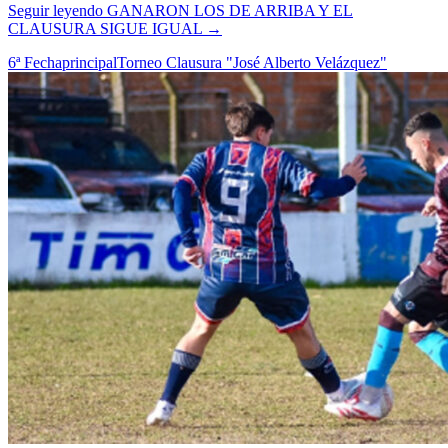
Seguir leyendo
GANARON LOS DE ARRIBA Y EL
CLAUSURA SIGUE IGUAL
→
6ª Fecha
principal
Torneo Clausura "José Alberto Velázquez"