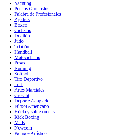
Yachting
Por los Gimnasios
Palabra de Profesionales
Ajedrez
Boxeo
Ciclismo
Duatlón
Judo
Triatlón
Handball
Motociclismo
Pesas
Running
Softbol
Tiro Deportivo
Turf
Artes Marciales
Crossfit
Deporte Adaptado
Fútbol Americano
Hóckey sobre ruedas
Kick Boxing
MTB
Newcom
Patinaje Artístico