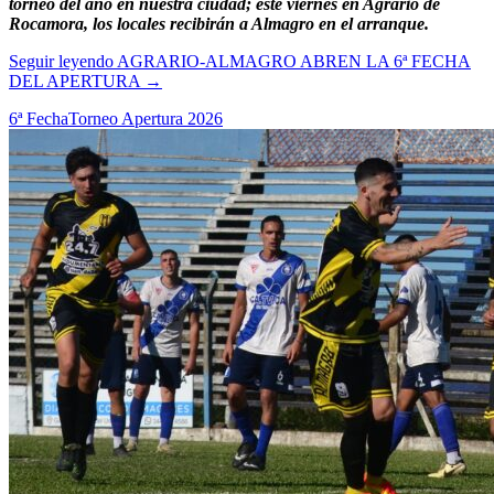
torneo del año en nuestra ciudad; este viernes en Agrario de
Rocamora, los locales recibirán a Almagro en el arranque.
Seguir leyendo
AGRARIO-ALMAGRO ABREN LA 6ª FECHA
DEL APERTURA
→
6ª Fecha
Torneo Apertura 2026