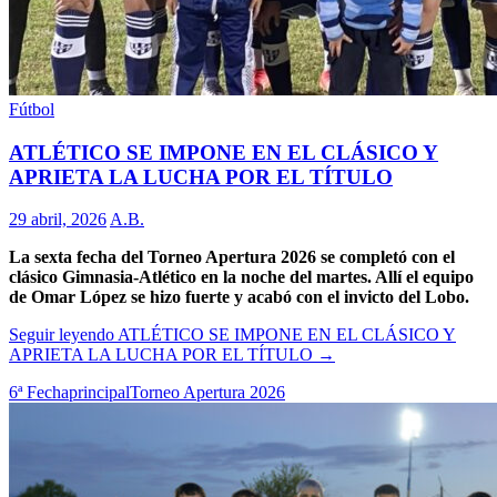
Fútbol
ATLÉTICO SE IMPONE EN EL CLÁSICO Y
APRIETA LA LUCHA POR EL TÍTULO
29 abril, 2026
A.B.
La sexta fecha del Torneo Apertura 2026 se completó con el
clásico Gimnasia-Atlético en la noche del martes. Allí el equipo
de Omar López se hizo fuerte y acabó con el invicto del Lobo.
Seguir leyendo
ATLÉTICO SE IMPONE EN EL CLÁSICO Y
APRIETA LA LUCHA POR EL TÍTULO
→
6ª Fecha
principal
Torneo Apertura 2026