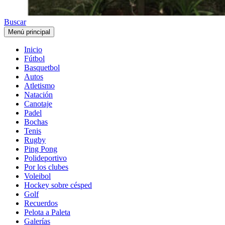
Buscar
Menú principal
Inicio
Fútbol
Basquetbol
Autos
Atletismo
Natación
Canotaje
Padel
Bochas
Tenis
Rugby
Ping Pong
Polideportivo
Por los clubes
Voleibol
Hockey sobre césped
Golf
Recuerdos
Pelota a Paleta
Galerías