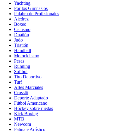
Yachting
Por los Gimnasios
Palabra de Profesionales
Ajedrez
Boxeo
Ciclismo
Duatlón
Judo
Triatlón
Handball
Motociclismo
Pesas
Running
Softbol
Tiro Deportivo
Turf
Artes Marciales
Crossfit
Deporte Adaptado
Fútbol Americano
Hóckey sobre ruedas
Kick Boxing
MTB
Newcom
Patinaje Artístico