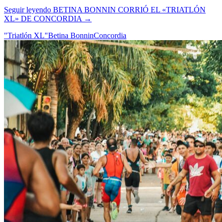
Seguir leyendo
BETINA BONNIN CORRIÓ EL «TRIATLÓN
XL» DE CONCORDIA
→
"Triatlón XL"
Betina Bonnin
Concordia