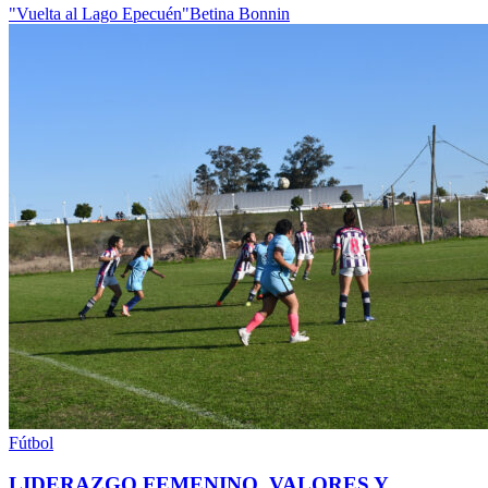
"Vuelta al Lago Epecuén"
Betina Bonnin
Fútbol
LIDERAZGO FEMENINO, VALORES Y