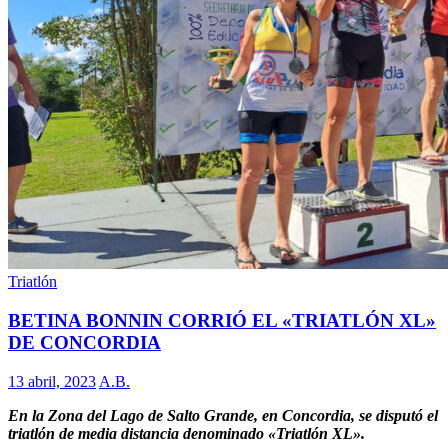
Triatlón
BETINA BONNIN CORRIÓ EL «TRIATLÓN XL»
DE CONCORDIA
13 abril, 2023
A.B.
En la Zona del Lago de Salto Grande, en Concordia, se disputó el
triatlón de media distancia denominado «Triatlón XL».