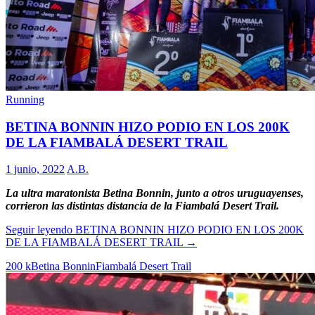
Running
BETINA BONNIN HIZO PODIO EN LOS 200K
DE LA FIAMBALÁ DESERT TRAIL
1 junio, 2022
A.B.
La ultra maratonista Betina Bonnin, junto a otros uruguayenses,
corrieron las distintas distancia de la Fiambalá Desert Trail.
Seguir leyendo
BETINA BONNIN HIZO PODIO EN LOS 200K
DE LA FIAMBALÁ DESERT TRAIL
→
200 k
Betina Bonnin
Fiambalá Desert Trail