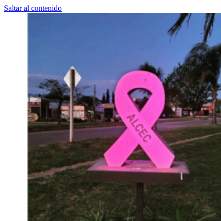
Saltar al contenido