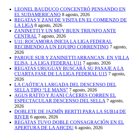
LEONEL BAUDUCO CONCENTRÓ PENSANDO EN
EL SUDAMERICANO
8 agosto, 2026
REGATAS Y ZANI DE VISITA EN EL COMIENZO DE
LA LIGA
8 agosto, 2026
ZANINETTI Y UN MUY BUEN TRIUNFO ANTE
CENTRAL
7 agosto, 2026
U11: ROCAMORA INICIA LA LIGA FEDERAL
RECIBIENDO A UN EQUIPO CORRENTINO
7 agosto,
2026
PARQUE SUR Y ZANINETTI ARRANCAN, EN VILLA
ELISA, LA LIGA FEDERAL U11
7 agosto, 2026
REGATAS URUGUAY BUSCARÁ SU PASAJE A LA
CUARTA FASE DE LA LIGA FEDERAL U15
7 agosto,
2026
LA CAÓTICA LARGADA DEL DESCENSO DEL
SELLA TIPO “LE MANS”
7 agosto, 2026
AGUS RATTO Y JUANI CÁCERES CORREN EL
ESPECTACULAR DESCENSO DEL SELLA
7 agosto,
2026
DOBLETE DE JAZMÍN BERTTI PARA LA SUB14 DE
RIVER
6 agosto, 2026
REGATAS TUVO DOBLE CONSAGRACIÓN EN EL
APERTURA DE LA AHCDU
6 agosto, 2026