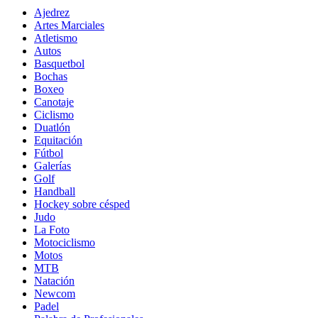
Ajedrez
Artes Marciales
Atletismo
Autos
Basquetbol
Bochas
Boxeo
Canotaje
Ciclismo
Duatlón
Equitación
Fútbol
Galerías
Golf
Handball
Hockey sobre césped
Judo
La Foto
Motociclismo
Motos
MTB
Natación
Newcom
Padel