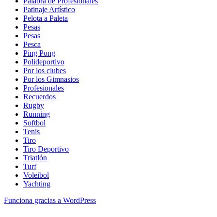
Palabra de Profesionales
Patinaje Artístico
Pelota a Paleta
Pesas
Pesas
Pesca
Ping Pong
Polideportivo
Por los clubes
Por los Gimnasios
Profesionales
Recuerdos
Rugby
Running
Softbol
Tenis
Tiro
Tiro Deportivo
Triatlón
Turf
Voleibol
Yachting
Funciona gracias a WordPress