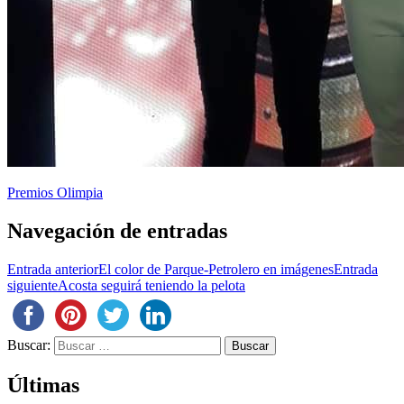
Premios Olimpia
Navegación de entradas
Entrada anterior
El color de Parque-Petrolero en imágenes
Entrada
siguiente
Acosta seguirá teniendo la pelota
Buscar:
Últimas