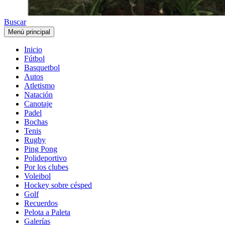
Buscar
Menú principal
Inicio
Fútbol
Basquetbol
Autos
Atletismo
Natación
Canotaje
Padel
Bochas
Tenis
Rugby
Ping Pong
Polideportivo
Por los clubes
Voleibol
Hockey sobre césped
Golf
Recuerdos
Pelota a Paleta
Galerías