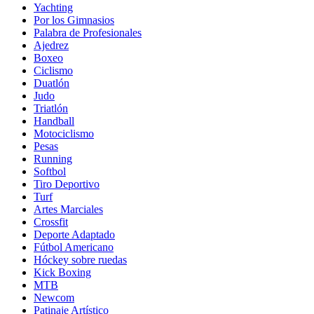
Yachting
Por los Gimnasios
Palabra de Profesionales
Ajedrez
Boxeo
Ciclismo
Duatlón
Judo
Triatlón
Handball
Motociclismo
Pesas
Running
Softbol
Tiro Deportivo
Turf
Artes Marciales
Crossfit
Deporte Adaptado
Fútbol Americano
Hóckey sobre ruedas
Kick Boxing
MTB
Newcom
Patinaje Artístico