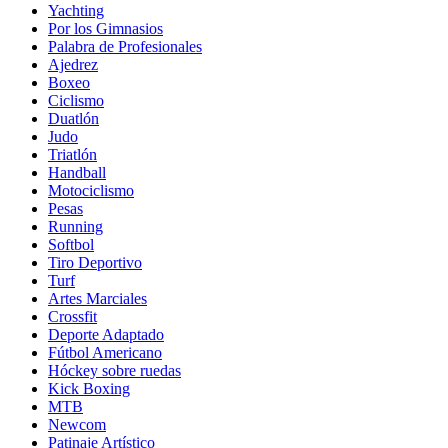
Yachting
Por los Gimnasios
Palabra de Profesionales
Ajedrez
Boxeo
Ciclismo
Duatlón
Judo
Triatlón
Handball
Motociclismo
Pesas
Running
Softbol
Tiro Deportivo
Turf
Artes Marciales
Crossfit
Deporte Adaptado
Fútbol Americano
Hóckey sobre ruedas
Kick Boxing
MTB
Newcom
Patinaje Artístico