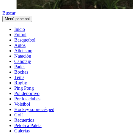
Buscar
Menú principal
Inicio
Fútbol
Basquetbol
Autos
Atletismo
Natación
Canotaje
Padel
Bochas
Tenis
Rugby
Ping Pong
Polideportivo
Por los clubes
Voleibol
Hockey sobre césped
Golf
Recuerdos
Pelota a Paleta
Galerías