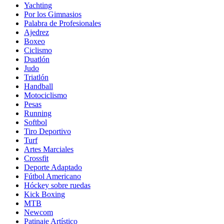
Yachting
Por los Gimnasios
Palabra de Profesionales
Ajedrez
Boxeo
Ciclismo
Duatlón
Judo
Triatlón
Handball
Motociclismo
Pesas
Running
Softbol
Tiro Deportivo
Turf
Artes Marciales
Crossfit
Deporte Adaptado
Fútbol Americano
Hóckey sobre ruedas
Kick Boxing
MTB
Newcom
Patinaje Artístico