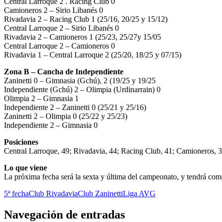
Central Larroque 2 . Racing Club 0
Camioneros 2 – Sirio Libanés 0
Rivadavia 2 – Racing Club 1 (25/16, 20/25 y 15/12)
Central Larroque 2 – Sirio Libanés 0
Rivadavia 2 – Camioneros 1 (25/23, 25/27y 15/05
Central Larroque 2 – Camioneros 0
Rivadavia 1 – Central Larroque 2 (25/20, 18/25 y 07/15)
Zona B – Cancha de Independiente
Zaninetti 0 – Gimnasia (Gchú), 2 (19/25 y 19/25
Independiente (Gchú) 2 – Olimpia (Urdinarrain) 0
Olimpia 2 – Gimnasia 1
Independiente 2 – Zaninetti 0 (25/21 y 25/16)
Zaninetti 2 – Olimpia 0 (25/22 y 25/23)
Independiente 2 – Gimnasia 0
Posiciones
Central Larroque, 49; Rivadavia, 44; Racing Club, 41; Camioneros, 37
Lo que viene
La próxima fecha será la sexta y última del campeonato, y tendrá c
5ª fecha
Club Rivadavia
Club Zaninetti
Liga AVG
Navegación de entradas