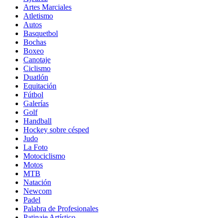
Artes Marciales
Atletismo
Autos
Basquetbol
Bochas
Boxeo
Canotaje
Ciclismo
Duatlón
Equitación
Fútbol
Galerías
Golf
Handball
Hockey sobre césped
Judo
La Foto
Motociclismo
Motos
MTB
Natación
Newcom
Padel
Palabra de Profesionales
Patinaje Artístico