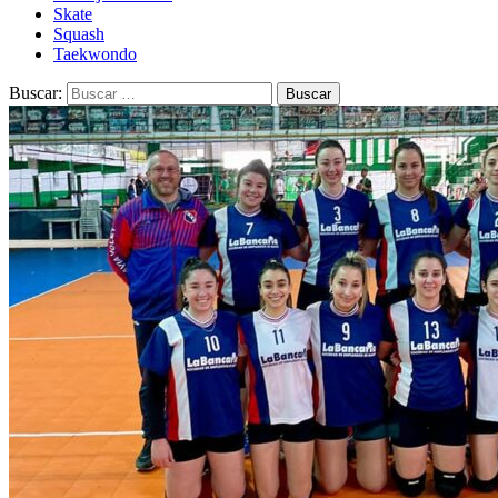
Skate
Squash
Taekwondo
Buscar: