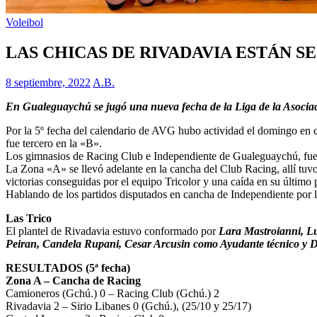
Voleibol
LAS CHICAS DE RIVADAVIA ESTÁN S
8 septiembre, 2022
A.B.
En Gualeguaychú se jugó una nueva fecha de la Liga de la Asocia
Por la 5º fecha del calendario de AVG hubo actividad el domingo en c
fue tercero en la «B».
Los gimnasios de Racing Club e Independiente de Gualeguaychú, fue
La Zona «A» se llevó adelante en la cancha del Club Racing, allí tuvo
victorias conseguidas por el equipo Tricolor y una caída en su último 
Hablando de los partidos disputados en cancha de Independiente por la 
Las Trico
El plantel de Rivadavia estuvo conformado por
Lara Mastroianni, Luc
Peiran, Candela Rupani, Cesar Arcusin como Ayudante técnico y D
RESULTADOS (5ª fecha)
Zona A – Cancha de Racing
Camioneros (Gchú.) 0 – Racing Club (Gchú.) 2
Rivadavia 2 – Sirio Libanes 0 (Gchú.), (25/10 y 25/17)