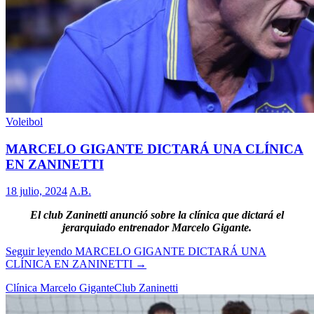
Voleibol
MARCELO GIGANTE DICTARÁ UNA CLÍNICA
EN ZANINETTI
18 julio, 2024
A.B.
El club Zaninetti anunció sobre la clínica que dictará el
jerarquiado entrenador Marcelo Gigante.
Seguir leyendo
MARCELO GIGANTE DICTARÁ UNA
CLÍNICA EN ZANINETTI
→
Clínica Marcelo Gigante
Club Zaninetti