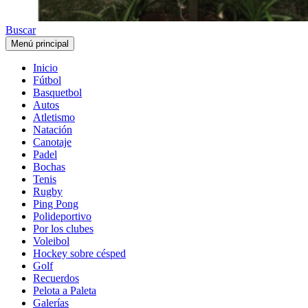
Buscar
Menú principal
Inicio
Fútbol
Basquetbol
Autos
Atletismo
Natación
Canotaje
Padel
Bochas
Tenis
Rugby
Ping Pong
Polideportivo
Por los clubes
Voleibol
Hockey sobre césped
Golf
Recuerdos
Pelota a Paleta
Galerías