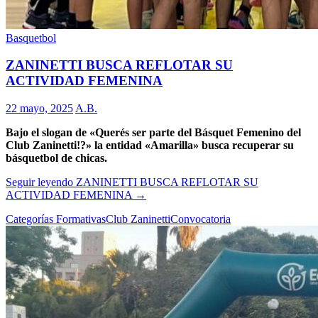
Basquetbol
ZANINETTI BUSCA REFLOTAR SU
ACTIVIDAD FEMENINA
22 mayo, 2025
A.B.
Bajo el slogan de «Querés ser parte del Básquet Femenino del
Club Zaninetti!?» la entidad «Amarilla» busca recuperar su
básquetbol de chicas.
Seguir leyendo
ZANINETTI BUSCA REFLOTAR SU
ACTIVIDAD FEMENINA
→
Categorías Formativas
Club Zaninetti
Convocatoria