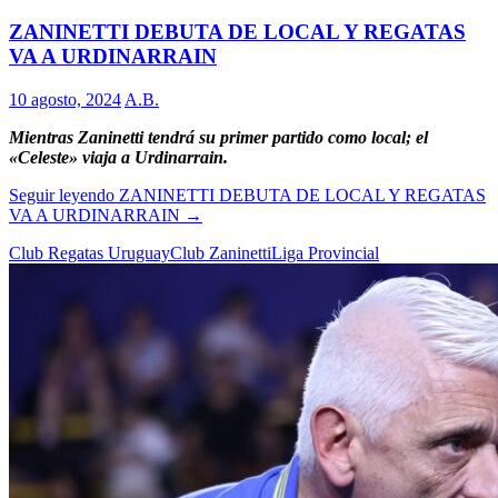
ZANINETTI DEBUTA DE LOCAL Y REGATAS
VA A URDINARRAIN
10 agosto, 2024
A.B.
Mientras Zaninetti tendrá su primer partido como local; el
«Celeste» viaja a Urdinarrain.
Seguir leyendo
ZANINETTI DEBUTA DE LOCAL Y REGATAS
VA A URDINARRAIN
→
Club Regatas Uruguay
Club Zaninetti
Liga Provincial