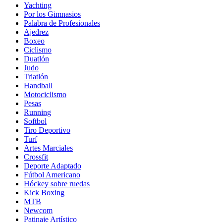
Yachting
Por los Gimnasios
Palabra de Profesionales
Ajedrez
Boxeo
Ciclismo
Duatlón
Judo
Triatlón
Handball
Motociclismo
Pesas
Running
Softbol
Tiro Deportivo
Turf
Artes Marciales
Crossfit
Deporte Adaptado
Fútbol Americano
Hóckey sobre ruedas
Kick Boxing
MTB
Newcom
Patinaje Artístico