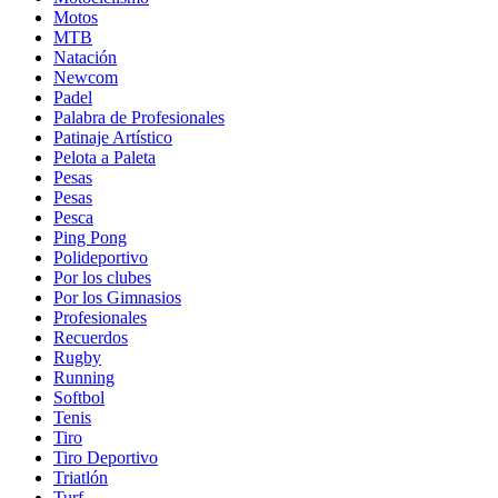
Motos
MTB
Natación
Newcom
Padel
Palabra de Profesionales
Patinaje Artístico
Pelota a Paleta
Pesas
Pesas
Pesca
Ping Pong
Polideportivo
Por los clubes
Por los Gimnasios
Profesionales
Recuerdos
Rugby
Running
Softbol
Tenis
Tiro
Tiro Deportivo
Triatlón
Turf