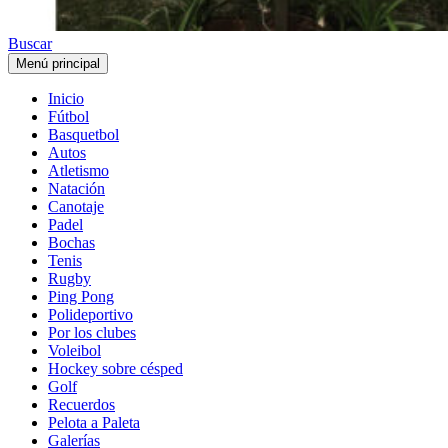
Buscar
Menú principal
Inicio
Fútbol
Basquetbol
Autos
Atletismo
Natación
Canotaje
Padel
Bochas
Tenis
Rugby
Ping Pong
Polideportivo
Por los clubes
Voleibol
Hockey sobre césped
Golf
Recuerdos
Pelota a Paleta
Galerías