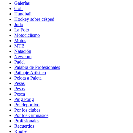
Galerías
Golf
Handball
Hockey sobre césped
Judo
La Foto
Motociclismo
Motos
MTB
Natación
Newcom
Padel
Palabra de Profesionales
Patinaje Artístico
Pelota a Paleta
Pesas
Pesas
Pesca
Ping Pong
Polideportivo
Por los clubes
Por los Gimnasios
Profesionales
Recuerdos
Rugby