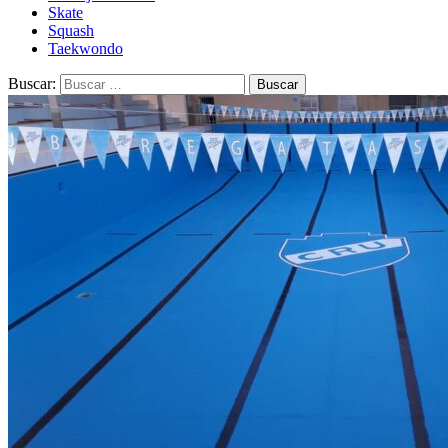
Skate
Squash
Taekwondo
Buscar: