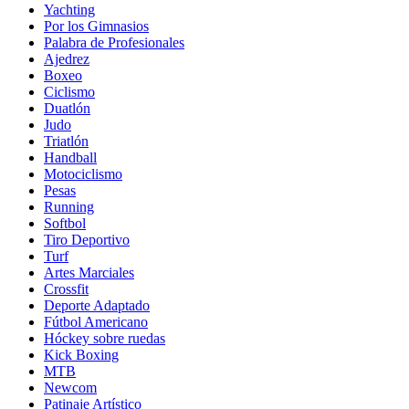
Yachting
Por los Gimnasios
Palabra de Profesionales
Ajedrez
Boxeo
Ciclismo
Duatlón
Judo
Triatlón
Handball
Motociclismo
Pesas
Running
Softbol
Tiro Deportivo
Turf
Artes Marciales
Crossfit
Deporte Adaptado
Fútbol Americano
Hóckey sobre ruedas
Kick Boxing
MTB
Newcom
Patinaje Artístico