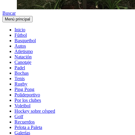
Buscar
Menú principal
Inicio
Fútbol
Basquetbol
Autos
Atletismo
Natación
Canotaje
Padel
Bochas
Tenis
Rugby
Ping Pong
Polideportivo
Por los clubes
Voleibol
Hockey sobre césped
Golf
Recuerdos
Pelota a Paleta
Galerías