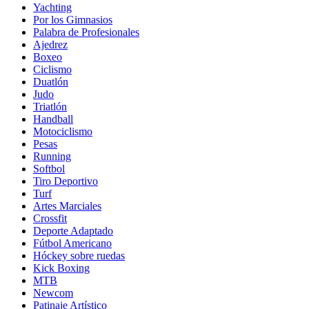
Yachting
Por los Gimnasios
Palabra de Profesionales
Ajedrez
Boxeo
Ciclismo
Duatlón
Judo
Triatlón
Handball
Motociclismo
Pesas
Running
Softbol
Tiro Deportivo
Turf
Artes Marciales
Crossfit
Deporte Adaptado
Fútbol Americano
Hóckey sobre ruedas
Kick Boxing
MTB
Newcom
Patinaje Artístico