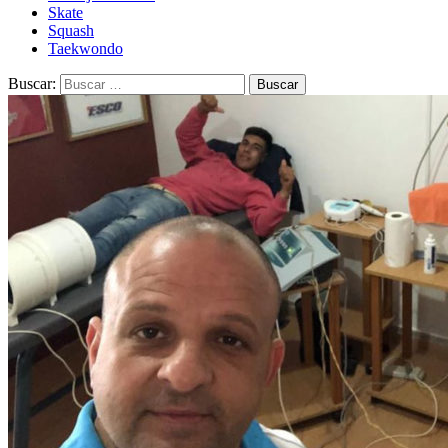
Skate
Squash
Taekwondo
Buscar: