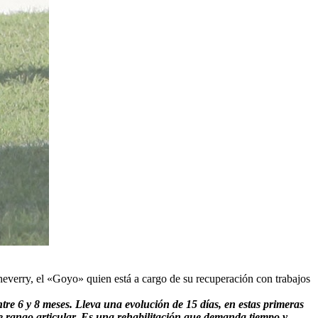
verry, el «Goyo» quien está a cargo de su recuperación con trabajos
re 6 y 8 meses. Lleva una evolución de 15 días, en estas primeras
 de rango articular. Es una rehabilitación que demanda tiempo y