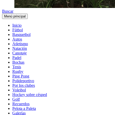
Buscar
Menú principal
Inicio
Fútbol
Basquetbol
Autos
Atletismo
Natación
Canotaje
Padel
Bochas
Tenis
Rugby
Ping Pong
Polideportivo
Por los clubes
Voleibol
Hockey sobre césped
Golf
Recuerdos
Pelota a Paleta
Galerías