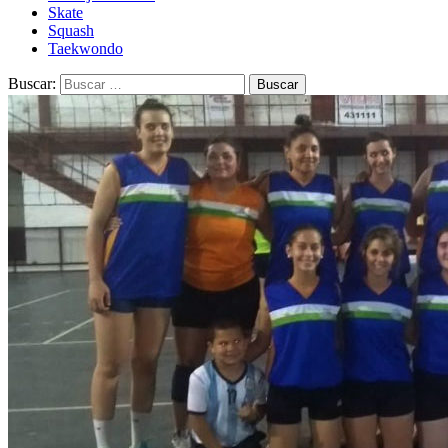
Skate
Squash
Taekwondo
Buscar: