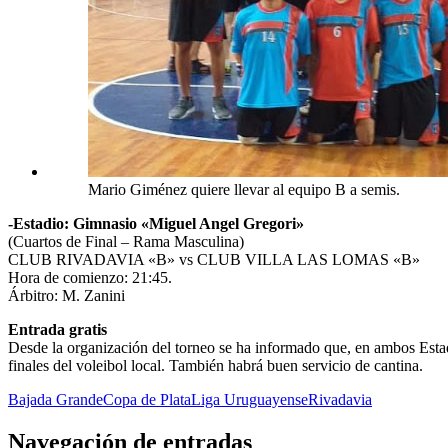
Mario Giménez quiere llevar al equipo B a semis.
-Estadio: Gimnasio «Miguel Angel Gregori»
(Cuartos de Final – Rama Masculina)
CLUB RIVADAVIA «B» vs CLUB VILLA LAS LOMAS «B»
Hora de comienzo: 21:45.
Árbitro: M. Zanini
Entrada gratis
Desde la organización del torneo se ha informado que, en ambos Estadios
finales del voleibol local. También habrá buen servicio de cantina.
Bajada Grande
Copa de Plata
Liga Uruguayense
Rivadavia
Navegación de entradas