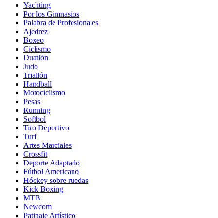
Yachting
Por los Gimnasios
Palabra de Profesionales
Ajedrez
Boxeo
Ciclismo
Duatlón
Judo
Triatlón
Handball
Motociclismo
Pesas
Running
Softbol
Tiro Deportivo
Turf
Artes Marciales
Crossfit
Deporte Adaptado
Fútbol Americano
Hóckey sobre ruedas
Kick Boxing
MTB
Newcom
Patinaje Artístico