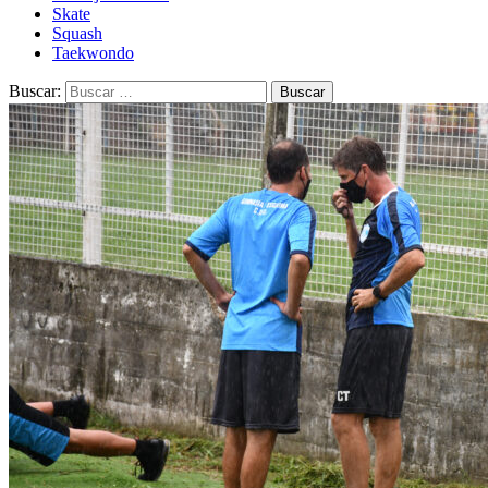
Skate
Squash
Taekwondo
Buscar: