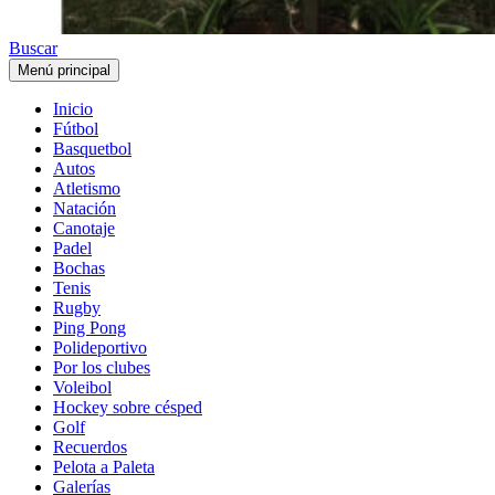
Buscar
Menú principal
Inicio
Fútbol
Basquetbol
Autos
Atletismo
Natación
Canotaje
Padel
Bochas
Tenis
Rugby
Ping Pong
Polideportivo
Por los clubes
Voleibol
Hockey sobre césped
Golf
Recuerdos
Pelota a Paleta
Galerías