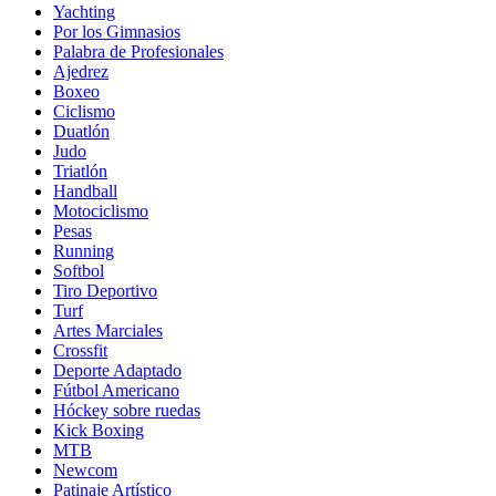
Yachting
Por los Gimnasios
Palabra de Profesionales
Ajedrez
Boxeo
Ciclismo
Duatlón
Judo
Triatlón
Handball
Motociclismo
Pesas
Running
Softbol
Tiro Deportivo
Turf
Artes Marciales
Crossfit
Deporte Adaptado
Fútbol Americano
Hóckey sobre ruedas
Kick Boxing
MTB
Newcom
Patinaje Artístico