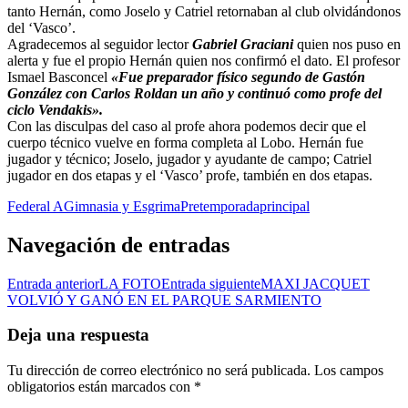
tanto Hernán, como Joselo y Catriel retornaban al club olvidándonos
del ‘Vasco’.
Agradecemos al seguidor lector
Gabriel Graciani
quien nos puso en
alerta y fue el propio Hernán quien nos confirmó el dato. El profesor
Ismael Basconcel
«Fue preparador físico segundo de Gastón
González con Carlos Roldan un año y continuó como profe del
ciclo Vendakis».
Con las disculpas del caso al profe ahora podemos decir que el
cuerpo técnico vuelve en forma completa al Lobo. Hernán fue
jugador y técnico; Joselo, jugador y ayudante de campo; Catriel
jugador en dos etapas y el ‘Vasco’ profe, también en dos etapas.
Federal A
Gimnasia y Esgrima
Pretemporada
principal
Navegación de entradas
Entrada anterior
LA FOTO
Entrada siguiente
MAXI JACQUET
VOLVIÓ Y GANÓ EN EL PARQUE SARMIENTO
Deja una respuesta
Tu dirección de correo electrónico no será publicada.
Los campos
obligatorios están marcados con
*